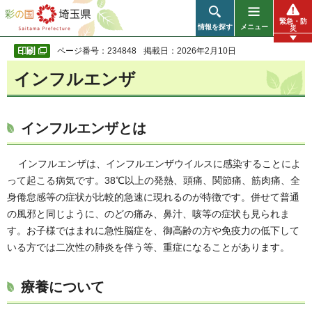
彩の国 埼玉県
緊急・防
情報を探す
メニュー
災
ページ番号：234848
掲載日：2026年2月10日
インフルエンザ
インフルエンザとは
インフルエンザは、インフルエンザウイルスに感染することによ
って起こる病気です。38℃以上の発熱、頭痛、関節痛、筋肉痛、全
身倦怠感等の症状が比較的急速に現れるのが特徴です。併せて普通
の風邪と同じように、のどの痛み、鼻汁、咳等の症状も見られま
す。お子様ではまれに急性脳症を、御高齢の方や免疫力の低下して
いる方では二次性の肺炎を伴う等、重症になることがあります。
療養について