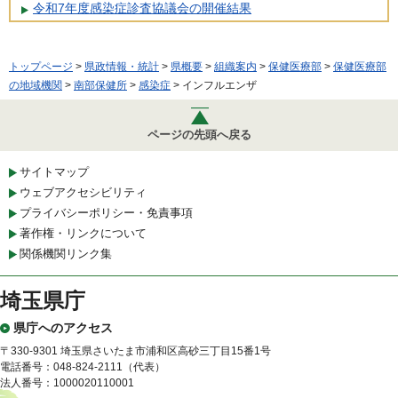
令和7年度感染症診査協議会の開催結果
トップページ
>
県政情報・統計
>
県概要
>
組織案内
>
保健医療部
>
保健医療部
の地域機関
>
南部保健所
>
感染症
> インフルエンザ
ページの先頭へ戻る
サイトマップ
ウェブアクセシビリティ
プライバシーポリシー・免責事項
著作権・リンクについて
関係機関リンク集
埼玉県庁
県庁へのアクセス
〒330-9301 埼玉県さいたま市浦和区高砂三丁目15番1号
電話番号：048-824-2111（代表）
法人番号：1000020110001