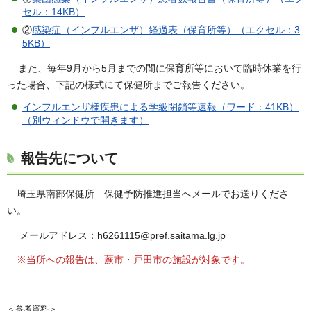
セル：14KB）
②
感染症（インフルエンザ）経過表（保育所等）（エクセル：3
5KB）
また、毎年9月から5月までの間に保育所等において臨時休業を行
った場合、下記の様式にて保健所までご報告ください。
インフルエンザ様疾患による学級閉鎖等速報（ワード：41KB）
（別ウィンドウで開きます）
報告先について
埼玉県南部保健所 保健予防推進担当へメールでお送りくださ
い。
メールアドレス：h6261115@pref.saitama.lg.jp
※当所への報告は、
蕨市・戸田市の施設
が対象です。
＜参考資料＞