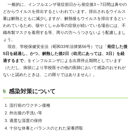
一般的に、インフルエンザ発症前日から発症後3～7日間は鼻やの
どからウイルスを排出するといわれています。排出されるウイルス
量は解熱とともに減少しますが、解熱後もウイルスを排出するとい
われているため、咳やくしゃみ等の症状が続いている場合には、不
織布製マスクを着用する等、周りの方へうつさないよう配慮しまし
ょう。
現在、学校保健安全法（昭和33年法律第56号）では「
発症した後
5日を経過し、かつ、解熱した後2日（幼児にあっては、3日）を経
過するまで
」をインフルエンザによる出席停止期間としています
（ただし、病状により学校医その他の医師において感染のおそれが
ないと認めたときは、この限りではありません）。
感染対策について
流行前のワクチン接種
外出後の手洗い等
適度な湿度の保持
十分な休養とバランスのとれた栄養摂取