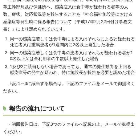
等主幹部局及び保健所へ、感染症又は食中毒が疑われる者等の人
数、症状、対応状況等を報告することを「社会福祉施設等における
感染症等発生時に係る報告について（平成17年2月22日付け事務文
書）」により定められています。
同一の感染症若しくは食中毒による又はそれらによると疑われる
死亡者又は重篤患者が1週間内に2名以上発生した場合
同一の感染症若しくは食中毒の患者又はそれらが疑われる者が1
0名以上又は全利用者の半数以上発生した場合
1及び2に該当しない場合であっても、通常の発生動向を上回る
感染症等の発生が疑われ、特に施設長が報告を必要と認めた場合
上記 1～3に該当する場合は、下記のファイルをメールで御提出く
ださい。
報告の流れについて
・初回報告日は、下記3つのファイルへ記載の上、メールで御提出
ください。