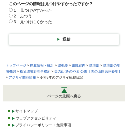
このページの情報は見つけやすかったですか？
1：見つけやすかった
2：ふつう
3：見つけにくかった
送信
トップページ
>
県政情報・統計
>
県概要
>
組織案内
>
環境部
>
環境部の地
域機関
>
秩父環境管理事務所
>
美の山(みのやま)公園【美の山国民休養地】
>
アジサイ開花情報
> 令和8年のアジサイ観察日記
ページの先頭へ戻る
サイトマップ
ウェブアクセシビリティ
プライバシーポリシー・免責事項