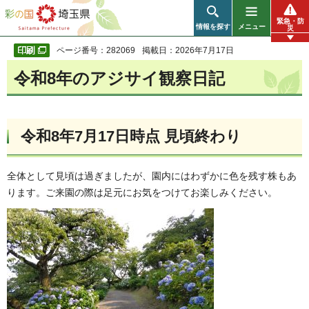
彩の国 埼玉県
緊急・防
情報を探す
メニュー
災
ページ番号：282069
掲載日：2026年7月17日
令和8年のアジサイ観察日記
令和8年7月17日時点 見頃終わり
全体として見頃は過ぎましたが、園内にはわずかに色を残す株もあ
ります。ご来園の際は足元にお気をつけてお楽しみください。