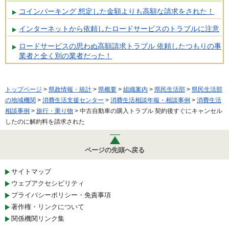
コインパーキング 想定した金額よりも高額な請求をされた！
インターネットから依頼したロードサービスのトラブルに注意
ロードサービスの思わぬ高額請求トラブル 依頼したつもりの事
業者と全く別の業者だった！
トップページ
>
県政情報・統計
>
県概要
>
組織案内
>
県民生活部
>
県民生活部
の地域機関
>
消費生活支援センター
>
消費生活相談年報・相談事例
>
消費生活
相談事例
>
旅行・乗り物
> 中古自動車の購入トラブル 契約後すぐにキャンセル
したのに解約料を請求された
ページの先頭へ戻る
サイトマップ
ウェブアクセシビリティ
プライバシーポリシー・免責事項
著作権・リンクについて
関係機関リンク集