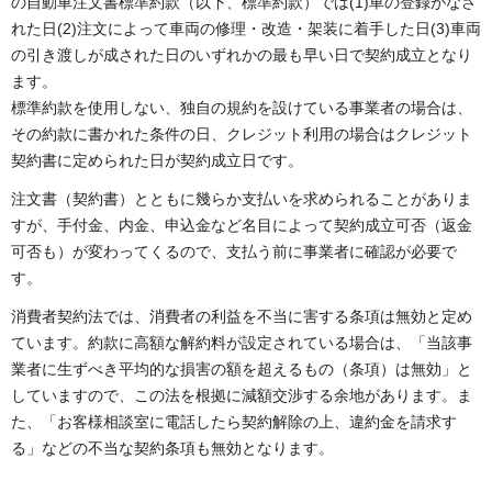
の自動車注文書標準約款（以下、標準約款）では(1)車の登録がなさ
れた日(2)注文によって車両の修理・改造・架装に着手した日(3)車両
の引き渡しが成された日のいずれかの最も早い日で契約成立となり
ます。
標準約款を使用しない、独自の規約を設けている事業者の場合は、
その約款に書かれた条件の日、クレジット利用の場合はクレジット
契約書に定められた日が契約成立日です。
注文書（契約書）とともに幾らか支払いを求められることがありま
すが、手付金、内金、申込金など名目によって契約成立可否（返金
可否も）が変わってくるので、支払う前に事業者に確認が必要で
す。
消費者契約法では、消費者の利益を不当に害する条項は無効と定め
ています。約款に高額な解約料が設定されている場合は、「当該事
業者に生ずべき平均的な損害の額を超えるもの（条項）は無効」と
していますので、この法を根拠に減額交渉する余地があります。ま
た、「お客様相談室に電話したら契約解除の上、違約金を請求す
る」などの不当な契約条項も無効となります。