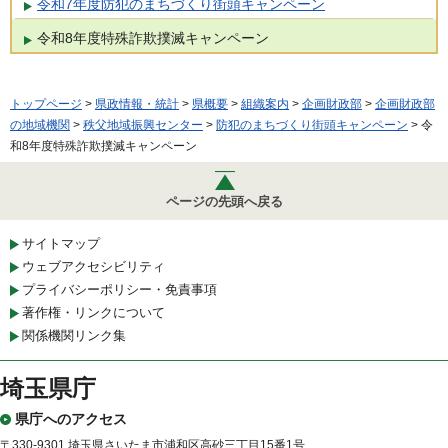
令和7年度防犯のまちづくり街頭キャンペーン
令和8年度特殊詐欺撲滅キャンペーン
トップページ
>
県政情報・統計
>
県概要
>
組織案内
>
企画財政部
>
企画財政部
の地域機関
>
秩父地域振興センター
>
防犯のまちづくり街頭キャンペーン
> 令
和8年度特殊詐欺撲滅キャンペーン
ページの先頭へ戻る
サイトマップ
ウェブアクセシビリティ
プライバシーポリシー・免責事項
著作権・リンクについて
関係機関リンク集
埼玉県庁
県庁へのアクセス
〒330-9301 埼玉県さいたま市浦和区高砂三丁目15番1号