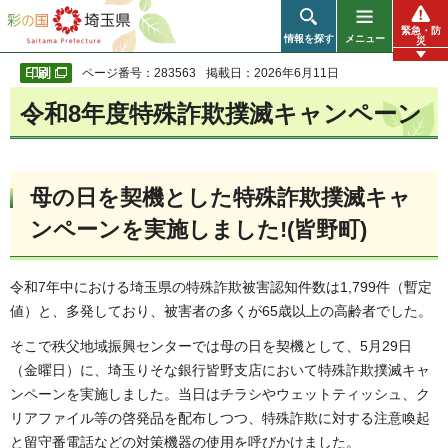
彩の国 埼玉県
緊急・防
情報を探す
メニュー
災
ページ番号：283563
掲載日：2026年6月11日
令和8年度特殊詐欺撲滅キャンペーン
母の日を契機とした特殊詐欺撲滅キャ
ンペーンを実施しました!(皆野町)
令和7年中における埼玉県の特殊詐欺被害認知件数は1,799件（暫定
値）と、多発しており、被害者の多くが65歳以上の高齢者でした。
そこで秩父地域振興センターでは母の日を契機として、5月29日
（金曜日）に、埼玉りそな銀行皆野支店において特殊詐欺撲滅キャ
ンペーンを実施しました。当日はチラシやウェットティッシュ、ク
リアファイル等の啓発品を配布しつつ、特殊詐欺に対する注意喚起
と留守番電話などの対策機器の使用を呼びかけました。