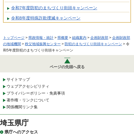
令和7年度防犯のまちづくり街頭キャンペーン
令和8年度特殊詐欺撲滅キャンペーン
トップページ
>
県政情報・統計
>
県概要
>
組織案内
>
企画財政部
>
企画財政部
の地域機関
>
秩父地域振興センター
>
防犯のまちづくり街頭キャンペーン
> 令
和5年度防犯のまちづくり街頭キャンペーン
ページの先頭へ戻る
サイトマップ
ウェブアクセシビリティ
プライバシーポリシー・免責事項
著作権・リンクについて
関係機関リンク集
埼玉県庁
県庁へのアクセス