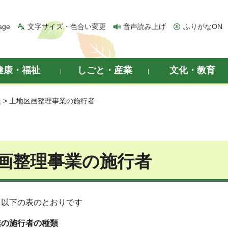
age
文字サイズ・色合い変更
音声読み上げ
ふりがなON
健康・福祉
しごと・産業
文化・教育
発
> 土地区画整理事業の施行者
画整理事業の施行者
、以下の表のとおりです
業の施行者の種類