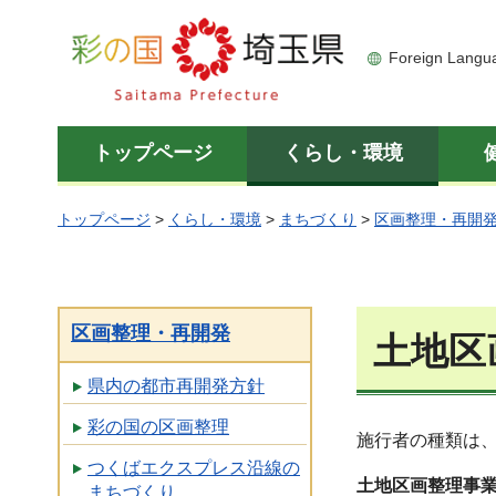
彩の国 埼玉県
Foreign Langu
トップページ
くらし・環境
トップページ
>
くらし・環境
>
まちづくり
>
区画整理・再開
区画整理・再開発
土地区
県内の都市再開発方針
彩の国の区画整理
施行者の種類は
つくばエクスプレス沿線の
土地区画整理事
まちづくり