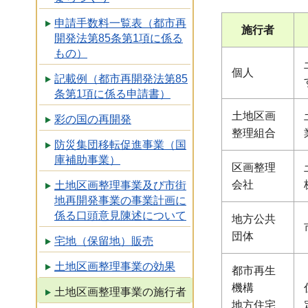
申請手数料一覧表（都市再
施行者
開発法第85条第1項に係る
もの）
個人
記載例（都市再開発法第85
条第1項に係る申請書）
土地区画
彩の国の再開発
整理組合
防災集団移転促進事業（国
庫補助事業）
区画整理
会社
土地区画整理事業及び市街
地再開発事業の事業計画に
係る口頭意見陳述について
地方公共
団体
宅地（保留地）販売
土地区画整理事業の効果
都市再生
機構
土地区画整理事業の施行者
地方住宅