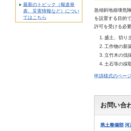
最新のトピック（報道発
急傾斜地崩壊危
表、災害情報など）につい
てはこちら
を設置する目的
許可を受ける必
盛土、切り
工作物の新
立竹木の伐
土石等の採
申請様式のペー
お問い合
県土整備部
河