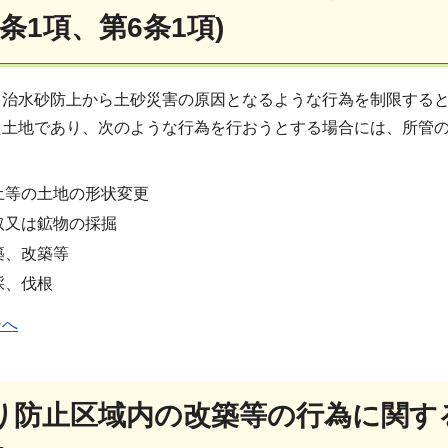
条1項、第6条1項)
、治水砂防上から土砂災害の原因となるような行為を制限する
た土地であり、次のような行為を行おうとする場合には、所管
土等の土地の形状変更
取又は鉱物の採掘
築、改築等
採、伐根
ジへ
り防止区域内の改築等の行為に関す