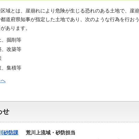
険区域とは、崖崩れにより危険が生じる恐れのある土地で、崖
で都道府県知事が指定した土地であり、次のような行為を行お
要があります。
土、掘削等
築、改築等
採
取、集積等
ジへ
わせ
川砂防課
荒川上流域・砂防担当