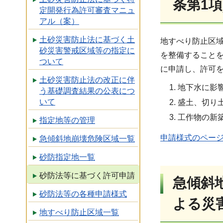
条第1項
定開発行為許可審査マニュ
アル（案）
土砂災害防止法に基づく土
地すべり防止区
砂災害警戒区域等の指定に
を整備すること
ついて
に申請し、許可
土砂災害防止法の改正に伴
地下水に影
う基礎調査結果の公表につ
いて
盛土、切り
工作物の新
指定地等の管理
申請様式のペー
急傾斜地崩壊危険区域一覧
砂防指定地一覧
砂防法等に基づく許可申請
急傾斜
砂防法等の各種申請様式
よる災
地すべり防止区域一覧