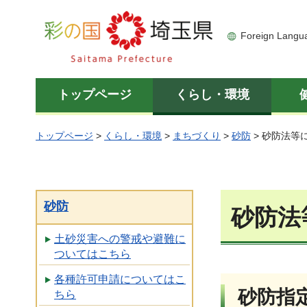
彩の国 埼玉県
Foreign Langu
トップページ
くらし・環境
トップページ
>
くらし・環境
>
まちづくり
>
砂防
> 砂防法等
砂防
砂防法
土砂災害への警戒や避難に
ついてはこちら
各種許可申請についてはこ
砂防指
ちら