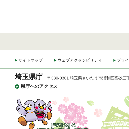
サイトマップ
ウェブアクセシビリティ
プライ
埼玉県庁
〒330-9301 埼玉県さいたま市浦和区高砂三
県庁へのアクセス
「コバトン」&「さいた