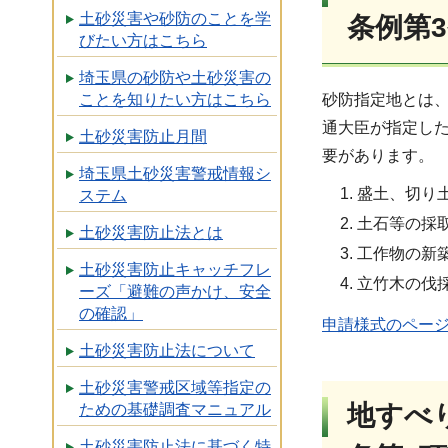
土砂災害や砂防のことを学
条例第3
びたい方はこちら
埼玉県の砂防や土砂災害の
ことを知りたい方はこちら
砂防指定地とは
通大臣が指定し
土砂災害防止月間
要があります。
埼玉県土砂災害警戒情報シ
盛土、切り
ステム
土石等の採
土砂災害防止法とは
工作物の新
土砂災害防止キャッチフレ
立竹木の伐
ーズ「避難の声かけ、安全
の確認」
申請様式のペー
土砂災害防止法について
土砂災害警戒区域等指定の
地すべ
ための基礎調査マニュアル
土砂災害防止法に基づく特