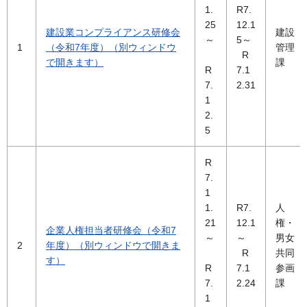
1.
R7.
25
12.1
建設業コンプライアンス研修会
建設
～
5～
1
（令和7年度）（別ウィンドウ
管理
R
で開きます）
課
R
7.1
7.
2.31
1
2.
5
R
7.
1
1.
R7.
人
21
12.1
権・
企業人権担当者研修会（令和7
～
～
男女
2
年度）（別ウィンドウで開きま
R
共同
す）
R
7.1
参画
7.
2.24
課
1