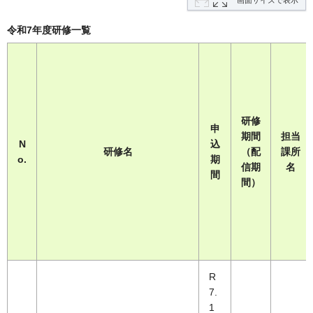
画面サイズで表示
令和7年度研修一覧
研修
申
期間
担当
N
込
研修名
（配
課所
o.
期
信期
名
間
間）
R
7.
1