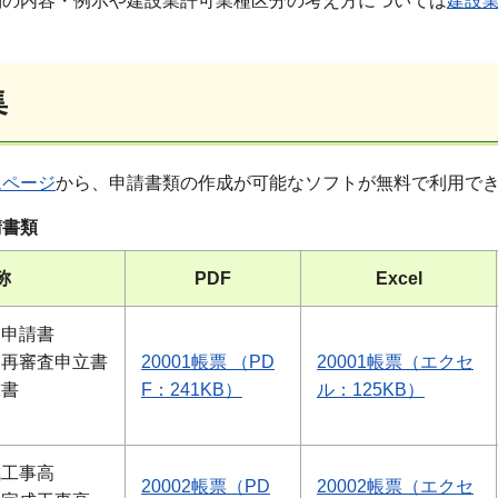
別の内容・例示や建設業許可業種区分の考え方については
建設
集
ムページ
から、申請書類の作成が可能なソフトが無料で利用で
請書類
称
PDF
Excel
価申請書
価再審査申立書
20001帳票 （PD
20001帳票（エクセ
求書
F：241KB）
ル：125KB）
成工事高
20002帳票（PD
20002帳票（エクセ