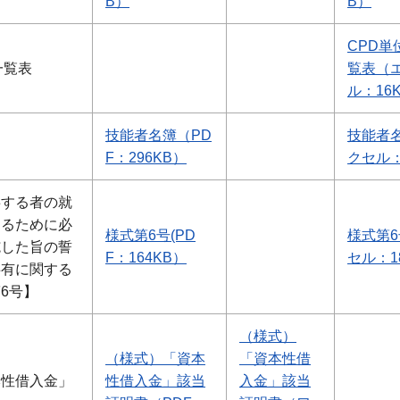
B）
B）
CPD単
一覧表
覧表（
ル：16
技能者名簿（PD
技能者
F：296KB）
クセル：
事する者の就
するために必
様式第6号(PD
様式第
施した旨の誓
F：164KB）
セル：1
共有に関する
6号】
（様式）
（様式）「資本
「資本性借
本性借入金」
性借入金」該当
入金」該当