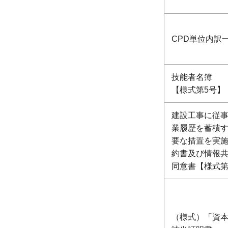
CPD単位内訳
技能者名簿
【様式第5号】
建設工事に従
業履歴を蓄積
要な措置を実
約書及び情報
同意書【様式第
（様式）「資