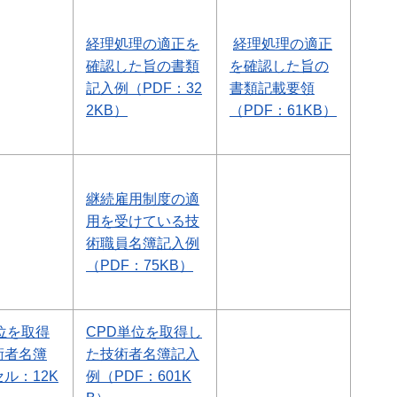
経理処理の適正を
経理処理の適正
確認した旨の書類
を確認した旨の
記入例（PDF：32
書類記載要領
2KB）
（PDF：61KB）
継続雇用制度の適
用を受けている技
術職員名簿記入例
（PDF：75KB）
位を取得
CPD単位を取得し
術者名簿
た技術者名簿記入
ル：12K
例（PDF：601K