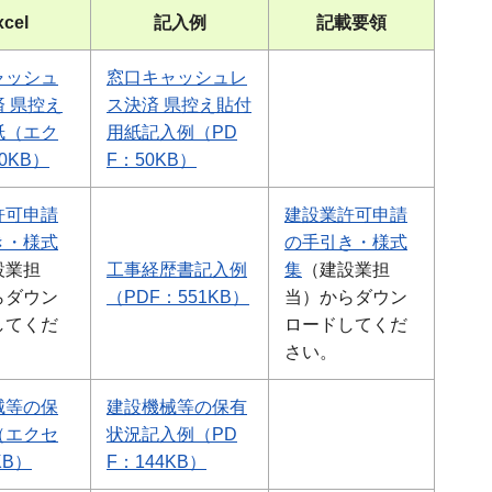
xcel
記入例
記載要領
ャッシュ
窓口キャッシュレ
 県控え
ス決済 県控え貼付
紙（エク
用紙記入例（PD
0KB）
F：50KB）
許可申請
建設業許可申請
き・様式
の手引き・様式
設業担
工事経歴書記入例
集
（建設業担
らダウン
（PDF：551KB）
当）からダウン
してくだ
ロードしてくだ
さい。
械等の保
建設機械等の保有
（エクセ
状況記入例（PD
KB）
F：144KB）