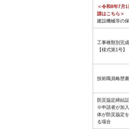
＜令和8年7月
請はこちら＞
建設機械等の
工事種類別完
【様式第1号】
技術職員略歴
防災協定締結
※申請者が加
体が防災協定
る場合