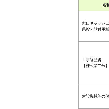
名
窓口キャッシ
県控え貼付用
工事経歴書
【様式第二号
建設機械等の