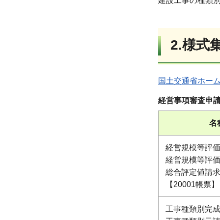
建設工事の種類
2.様式
国土交通省ホー
経営事項審査申
名
経営規模等評
経営規模等評
総合評定値請
【20001帳票】
工事種類別完