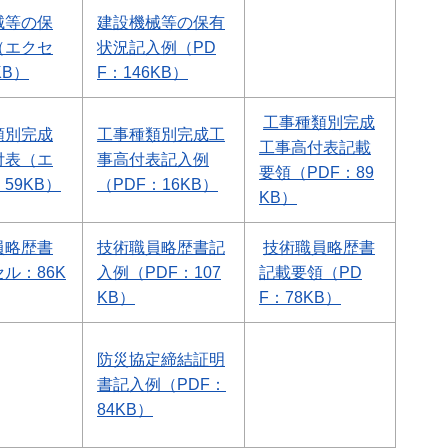
械等の保
建設機械等の保有
（エクセ
状況記入例（PD
KB）
F：146KB）
工事種類別完成
類別完成
工事種類別完成工
工事高付表記載
付表（エ
事高付表記入例
要領（PDF：89
59KB）
（PDF：16KB）
KB）
員略歴書
技術職員略歴書記
技術職員略歴書
ル：86K
入例（PDF：107
記載要領（PD
KB）
F：78KB）
防災協定締結証明
書記入例（PDF：
84KB）