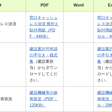
称
PDF
Word
E
窓口キャッシュ
窓口キ
ュレス決済
レス決済 県控え
レス決済
紙
貼付用紙（PD
貼付用
F：44KB）
セル：4
建設業許可申請
建設業
の手引き・様式
の手引
集
（建設業担
集
（建
】
当）からダウン
当）か
ロードしてくだ
ロード
さい。
さい。
建設機械等の保
建設機
保有状況
有状況（PDF：
有状況
125KB）
ル：29