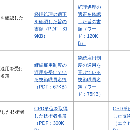
経理処理の
経理処理の適正
適正を確認
正を確認した
を確認した旨の
した旨の書
書類（PDF：31
類（ワー
9KB）
ド：120K
B）
継続雇用制
継続雇用制度の
度の適用を
の適用を受け
適用を受けてい
受けている
員名簿
る技術職員名簿
技術職員名
号】
（PDF：67KB）
簿（ワー
ド：75KB）
CPD単位を取得
CPD単
得した技術者
した技術者名簿
した技
（PDF：300K
（エクセ