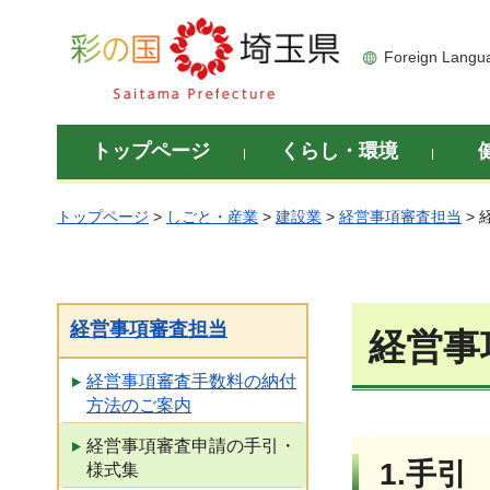
彩の国 埼玉県
Foreign Langu
トップページ
くらし・環境
トップページ
>
しごと・産業
>
建設業
>
経営事項審査担当
>
経営事項審査担当
経営事
経営事項審査手数料の納付
方法のご案内
経営事項審査申請の手引・
1.手引
様式集