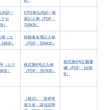
B）
位内訳一
CPD単位内訳一覧
エクセ
表記入例（PDF：
KB）
700KB）
名簿（エ
技能者名簿記入例
18KB）
（PDF：506KB）
様式第6号記載要
6号（エク
様式第6号記入例
綱（PDF：163K
8KB）
（PDF：357KB）
B）
（様式）「資本性
借入金」該当証明