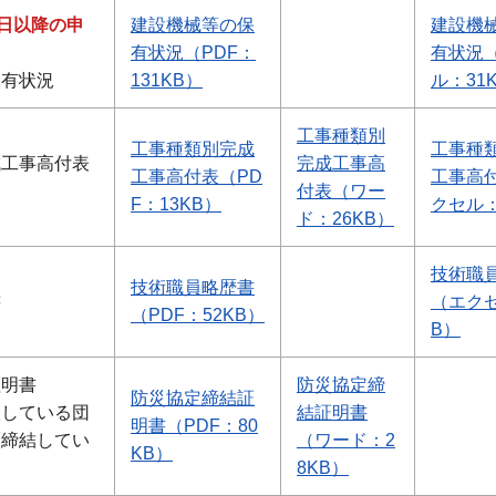
1日以降の申
建設機械等の保
建設機
有状況（PDF：
有状況
保有状況
131KB）
ル：31
工事種類別
工事種類別完成
工事種
成工事高付表
完成工事高
工事高付表（PD
工事高
付表（ワー
F：13KB）
クセル：
ド：26KB）
技術職
技術職員略歴書
書
（エクセ
（PDF：52KB）
B）
証明書
防災協定締
防災協定締結証
入している団
結証明書
明書（PDF：80
を締結してい
（ワード：2
KB）
8KB）