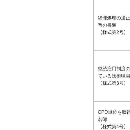
経理処理の適
旨の書類
【様式第2号】
継続雇用制度
ている技術職
【様式第3
CPD単位を取
名簿
【様式第4号】