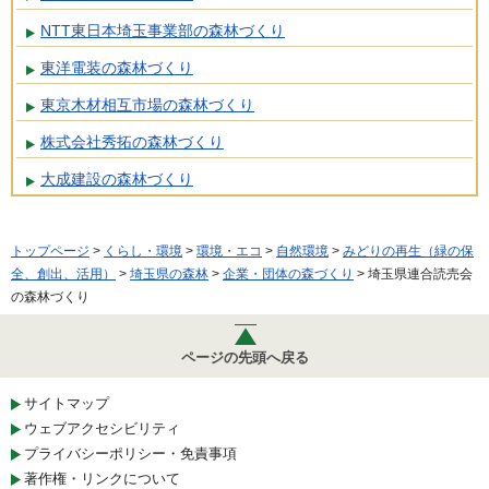
NTT東日本埼玉事業部の森林づくり
東洋電装の森林づくり
東京木材相互市場の森林づくり
株式会社秀拓の森林づくり
大成建設の森林づくり
トップページ
>
くらし・環境
>
環境・エコ
>
自然環境
>
みどりの再生（緑の保
全、創出、活用）
>
埼玉県の森林
>
企業・団体の森づくり
> 埼玉県連合読売会
の森林づくり
ページの先頭へ戻る
サイトマップ
ウェブアクセシビリティ
プライバシーポリシー・免責事項
著作権・リンクについて