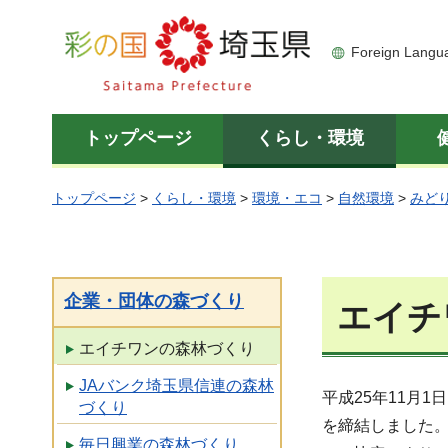
彩の国 埼玉県
Foreign Langu
トップページ
くらし・環境
トップページ
>
くらし・環境
>
環境・エコ
>
自然環境
>
みど
企業・団体の森づくり
エイチ
エイチワンの森林づくり
JAバンク埼玉県信連の森林
平成25年11月
づくり
を締結しました
毎日興業の森林づくり