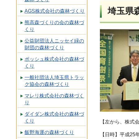
埼玉県
AGS株式会社の森林づくり
熊高森づくりの会の森林づ
くり
公益財団法人ニッセイ緑の
財団の森林づくり
ボッシュ株式会社の森林づ
くり
一般社団法人埼玉県トラッ
ク協会の森林づくり
マレリ株式会社の森林づく
り
ダイダン株式会社の森林づ
くり
【左から、株式
飯野海運の森林づくり
【日時】平成25年