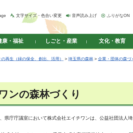
age
文字サイズ・色合い変更
音声読み上げ
ふりがなON
健康・福祉
しごと・産業
文化・教育
りの再生（緑の保全、創出、活用）
>
埼玉県の森林
>
企業・団体の森づ
ワンの森林づくり
1日、県庁庁議室において株式会社エイチワンは、公益社団法人
。