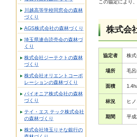
この協定により
川越高等学校同窓会の森林
づくり
株式会
AGS株式会社の森林づくり
埼玉県連合読売会の森林づ
くり
協定者
株式
株式会社ジーテクトの森林
づくり
場所
毛呂
株式会社オリエントコーポ
レーションの森林づくり
面積
1.4h
パイオニア株式会社の森林
づくり
林況
ヒノ
テイ・エス テック株式会社
期間
平成
の森林づくり
株式会社埼玉りそな銀行の
森林づくり