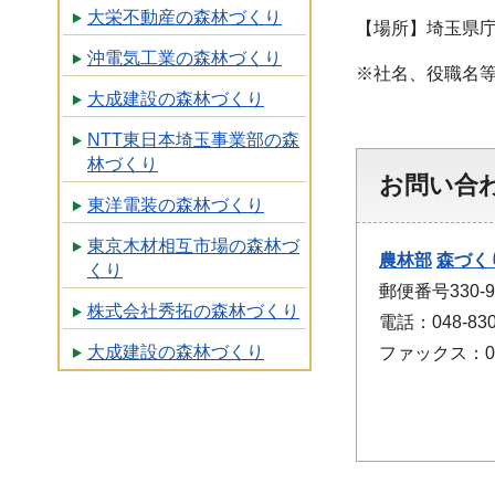
大栄不動産の森林づくり
【場所】埼玉県庁
沖電気工業の森林づくり
※社名、役職名
大成建設の森林づくり
NTT東日本埼玉事業部の森
林づくり
お問い合
東洋電装の森林づくり
東京木材相互市場の森林づ
農林部
森づく
くり
郵便番号330
株式会社秀拓の森林づくり
電話：048-830
大成建設の森林づくり
ファックス：048