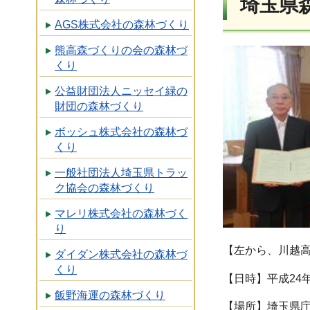
埼玉県
AGS株式会社の森林づくり
熊高森づくりの会の森林づ
くり
公益財団法人ニッセイ緑の
財団の森林づくり
ボッシュ株式会社の森林づ
くり
一般社団法人埼玉県トラッ
ク協会の森林づくり
マレリ株式会社の森林づく
り
【左から、川越
ダイダン株式会社の森林づ
くり
【日時】平成24年
飯野海運の森林づくり
【場所】埼玉県庁