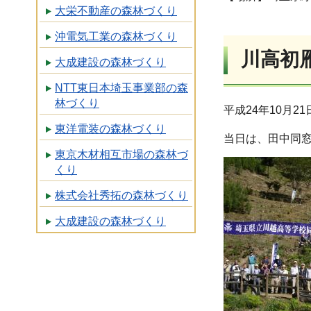
大栄不動産の森林づくり
沖電気工業の森林づくり
川高初
大成建設の森林づくり
NTT東日本埼玉事業部の森
林づくり
平成24年10月
東洋電装の森林づくり
当日は、田中同窓
東京木材相互市場の森林づ
くり
株式会社秀拓の森林づくり
大成建設の森林づくり