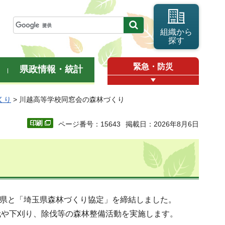
組織から
探す
緊急・防災
県政情報・統計
くり
> 川越高等学校同窓会の森林づくり
ページ番号：15643
掲載日：2026年8月6日
玉県と「埼玉県森林づくり協定」を締結しました。
栽や下刈り、除伐等の森林整備活動を実施します。