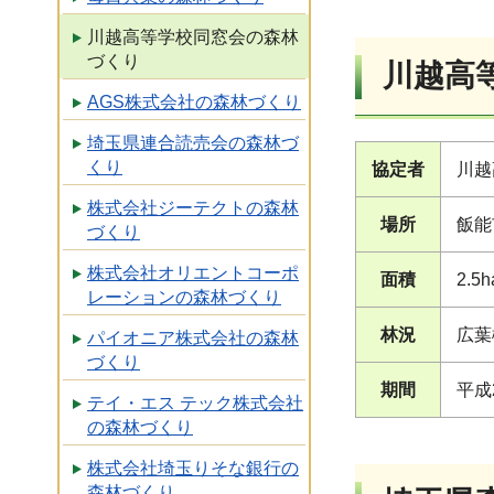
川越高等学校同窓会の森林
づくり
川越高
AGS株式会社の森林づくり
埼玉県連合読売会の森林づ
くり
協定者
川越
株式会社ジーテクトの森林
場所
飯能
づくり
株式会社オリエントコーポ
面積
2.5h
レーションの森林づくり
林況
広葉
パイオニア株式会社の森林
づくり
期間
平成
テイ・エス テック株式会社
の森林づくり
株式会社埼玉りそな銀行の
森林づくり