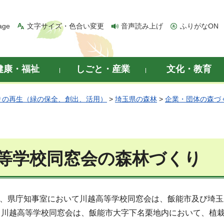
age
文字サイズ・色合い変更
音声読み上げ
ふりがなON
健康・福祉
しごと・産業
文化・教育
りの再生（緑の保全、創出、活用）
>
埼玉県の森林
>
企業・団体の森づ
等学校同窓会の森林づくり
3日、県庁知事室において川越高等学校同窓会は、飯能市及び埼
、川越高等学校同窓会は、飯能市大字下名栗地内において、植