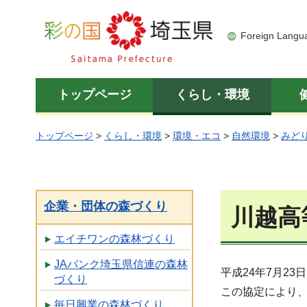
彩の国 埼玉県
Foreign Langu
トップページ
くらし・環境
トップページ
>
くらし・環境
>
環境・エコ
>
自然環境
>
みど
企業・団体の森づくり
川越高
エイチワンの森林づくり
JAバンク埼玉県信連の森林
平成24年7月2
づくり
この協定により
毎日興業の森林づくり