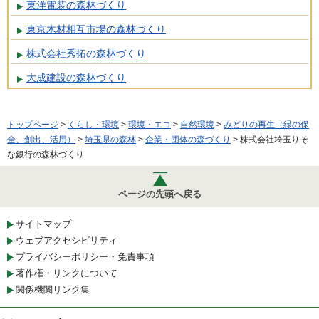
東洋電装の森林づくり
東京木材相互市場の森林づくり
株式会社秀拓の森林づくり
大成建設の森林づくり
トップページ
>
くらし・環境
>
環境・エコ
>
自然環境
>
みどりの再生（緑の保
全、創出、活用）
>
埼玉県の森林
>
企業・団体の森づくり
> 株式会社埼玉りそ
な銀行の森林づくり
ページの先頭へ戻る
サイトマップ
ウェブアクセシビリティ
プライバシーポリシー・免責事項
著作権・リンクについて
関係機関リンク集