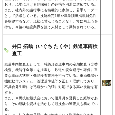
おり、現場における他職種との連携を円滑に進めている。
また、社内外の諸行事にも積極的に参加し、若手リーダー
として活躍している。技能検定1級や職業訓練指導員免許
を取得するなど、現状に甘んじることなく、常に向上心を
持ち、今後の建設業界を担う人材として期待されている。
井口 拓哉（いぐち たくや）鉄道車両検
査工
鉄道車両検査工として、特急形鉄道車両の定期検査（交番
検査、機能保全等）を担当し、鉄道の安全運行の確保に重
要な車両の状態・機能検査業務を担っている。車両機器や
機能動作システム、管理基準値等を正しく理解しており、
不具合発生時には迅速かつ的確に対応できる高い技能を有
する。
また、車両技能競技会において優秀賞を受賞した経験があ
り、その経験や資格を活かして競技会の審査員も務めてい
る。
さらに、転入者や見習い者に対するOJT指導者を任され、