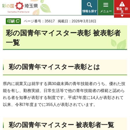
彩の国 埼玉県
緊急・防
情報を探す
メニュー
災
ページ番号：35617
掲載日：2026年3月18日
彩の国青年マイスター表彰 被表彰者
一覧
彩の国青年マイスター表彰とは
県内に就業又は就学する満30歳未満の青年技能者のうち、優れた技
能を有し、勤務実績、日常生活等で他の青年技能者の模範と認めら
れる者を知事が表彰する制度です。平成7年度に14人が表彰されて
以来、令和7年度までに355人が表彰されています。
彩の国青年マイスター 被表彰者一覧