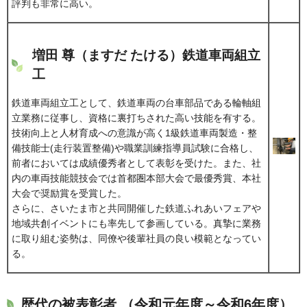
評判も非常に高い。
増田 尊（ますだ たける）鉄道車両組立
工
鉄道車両組立工として、鉄道車両の台車部品である輪軸組
立業務に従事し、資格に裏打ちされた高い技能を有する。
技術向上と人材育成への意識が高く1級鉄道車両製造・整
備技能士(走行装置整備)や職業訓練指導員試験に合格し、
前者においては成績優秀者として表彰を受けた。また、社
内の車両技能競技会では首都圏本部大会で最優秀賞、本社
大会で奨励賞を受賞した。
さらに、さいたま市と共同開催した鉄道ふれあいフェアや
地域共創イベントにも率先して参画している。真摯に業務
に取り組む姿勢は、同僚や後輩社員の良い模範となってい
る。
歴代の被表彰者 （令和元年度～令和6年度）