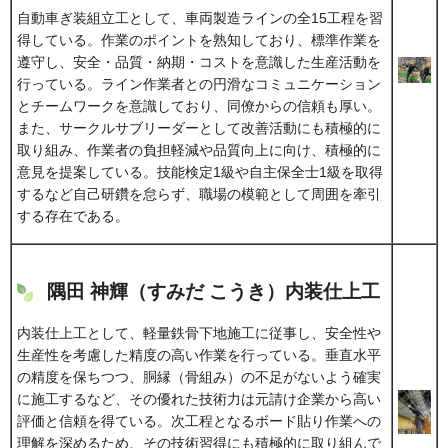
自動車ぎ装組立工として、車両製造ラインの全15工程を習
得している。作業のポイントを熟知しており、標準作業を
遵守し、安全・品質・納期・コストを意識した生産活動を
行っている。ライン作業者との円滑なコミュニケーション
とチームワークを意識しており、同僚からの信頼も厚い。
また、サークルサブリーダーとして改善活動にも積極的に
取り組み、作業者の負担軽減や品質向上に向け、積極的に
意見を提案している。技能検定1級や自主保全士1級を取得
するなど自己研鑽を怠らず、職場の模範として周囲を牽引
する存在である。
隅田 神輝（すみだ こうき）内装仕上工
内装仕上工として、軽量鉄骨下地施工に従事し、安全性や
生産性を考慮した精度の高い作業を行っている。垂直水平
の精度を保ちつつ、胴縁（骨組み）の不足がないよう確実
に施工するなど、その優れた技術力は元請け企業から高い
評価と信頼を得ている。次工程となるボード貼り作業への
理解を深めるため、その技術習得にも積極的に取り組んで