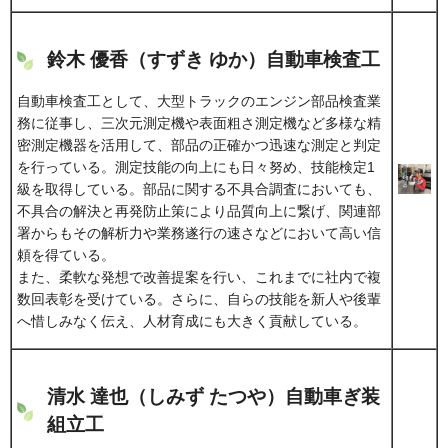
鈴木 優香（すずき ゆか）自動車検査工
自動車検査工として、大型トラックのエンジン部品検査業
務に従事し、三次元測定機や表面粗さ測定機など多様な精
密測定機器を活用して、部品の正確かつ迅速な測定と判定
を行っている。測定技能の向上にも日々努め、技能検定1
級を取得している。部品に関する不具合調査においても、
不具合の解決と再発防止策により品質向上に繋げ、関連部
署からもその解析力や業務遂行の速さなどにおいて高い信
頼を得ている。
また、柔軟な発想で改善提案を行い、これまでに社内で複
数回表彰を受けている。さらに、自らの技能を新人や後輩
へ惜しみなく伝え、人材育成にも大きく貢献している。
清水 達也（しみず たつや）自動車ぎ装
組立工