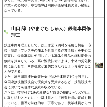
作業への姿勢や丁寧な指導は同僚や後輩社員の良い模範と
なっている。
山口 諄（やまぐち しゅん）鉄道車両修
理工
鉄道車両修理工として、鉄工作業（鋼材を活用し切断・溶
接・研磨・プレス等の加工を処置する作業全般）を中心に
従事し、鉄道車両に使用している車体や部品の鋼材部分の
修繕を担当している。高い溶接技術により、車体の劣化状
態に合わせて、車体強度が適切に保たれるよう修繕するこ
とができる。
また、埼玉県溶接技能競技会では2年連続第1位を獲得し、
全国溶接技術競技会で優良賞を受賞するなど、技能競技大
会においても優秀な成績を収めている。
さらに、技能検定1級の取得など自身の技能レベルの向上
に取り組むとともに、中堅社員として後輩社員の育成も担
っている。指導方法は的確・丁寧であり、後輩社員からの