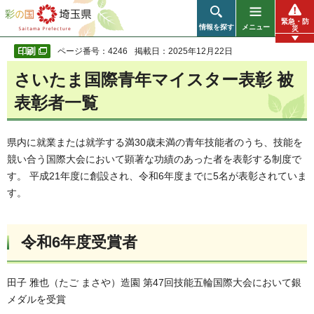
彩の国 埼玉県
緊急・防
情報を探す
メニュー
災
ページ番号：4246
掲載日：2025年12月22日
さいたま国際青年マイスター表彰 被
表彰者一覧
県内に就業または就学する満30歳未満の青年技能者のうち、技能を
競い合う国際大会において顕著な功績のあった者を表彰する制度で
す。 平成21年度に創設され、令和6年度までに5名が表彰されていま
す。
令和6年度受賞者
田子 雅也（たご まさや）造園 第47回技能五輪国際大会において銀
メダルを受賞