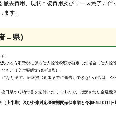
撤去費用、現状回復費用及びリース終了に伴
とします。
者→県）
ます。
税及び地方消費税に係る仕入控除税額が確定した場合（仕入控除
ください（交付要綱第9条第8号）。
）
になります。最終提出期限までに報告ができない場合は、令和
、後日県から納付書を送付いたしますので、指定された金融機
助金（上半期）及び外来対応医療機関確保事業と令和5年10月1
。