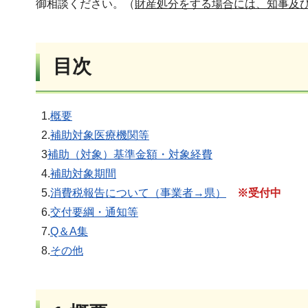
御相談ください。（
財産処分をする場合には、知事及
目次
1.
概要
2.
補助対象医療機関等
3
補助（対象）基準金額・対象経費
4.
補助対象期間
5.
消費税報告について（事業者→県）
※受付中
6.
交付要綱・通知等
7.
Q＆A集
8.
その他