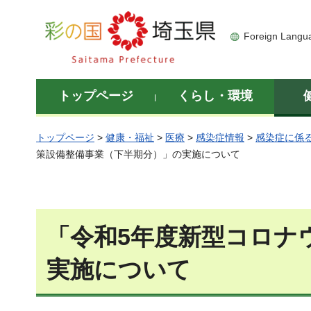
彩の国 埼玉県
Foreign Langu
トップページ
くらし・環境
トップページ
>
健康・福祉
>
医療
>
感染症情報
>
感染症に係
策設備整備事業（下半期分）」の実施について
「令和5年度新型コロナ
実施について