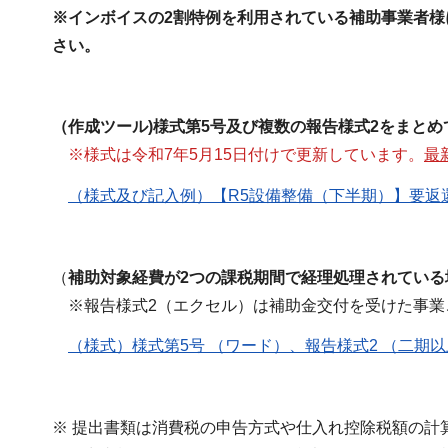
※インボイスの2割特例を利用されている補助事業者
さい。
（作成ツール)様式第5号及び複数の報告様式2をまと
※様式は令和7年5月15日付けで更新しています。
最
（様式及び記入例）【R5設備整備（下半期）】要返還相
（
補助対象経費が2つの課税期間で経理処理されてい
※報告様式2（エクセル）は補助金交付を受けた事業
（様式）様式第5号 （ワード）、報告様式2 （二期以上用
※ 提出書類は消費税の申告方式や仕入れ控除税額の計