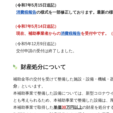
（令和7年5月15日追記）
消費税報告
の様式を一部修正しております。最新の様
（令和7年5月14日追記）
現在、補助事業者からの
消費税報告
を受付中です。（
（令和5年12月9日追記）
交付申請の受付は終了しました。
財産処分について
補助金等の交付を受けて整備した施設・設備・機械・
分
」といいます。
本補助事業で整備した設備については、新型コロナウ
とも考えられるため、本補助事業で整備した設備は、
本補助事業で取得した
単価
30
万円以上
の財産を処分す