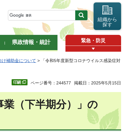
組織から
探す
緊急・防災
県政情報・統計
向け補助金について
> 「令和5年度新型コロナウイルス感染症対
ページ番号：244577
掲載日：2025年5月15日
事業（下半期分）」の