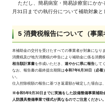
ただし、簡易病室・簡易診療室にかかる
月31日までの執行分について補助対象
5 消費税報告について（事業
本補助金の交付を受けたすべての事業者が対象になり
消費税及び地方消費税の申告により補助金に係る消費
相当額計算書
を作成いただき、
速やかに県に報告
して
なお、報告書の最終提出期限は
令和7年6月30日（必着
い。
仕入控除税額の報告に基づき返還額が確定した場合は
※令和5年9月30日までに実施をした設備整備事業補
人防護具整備事業で様式が異なるのでご注意ください