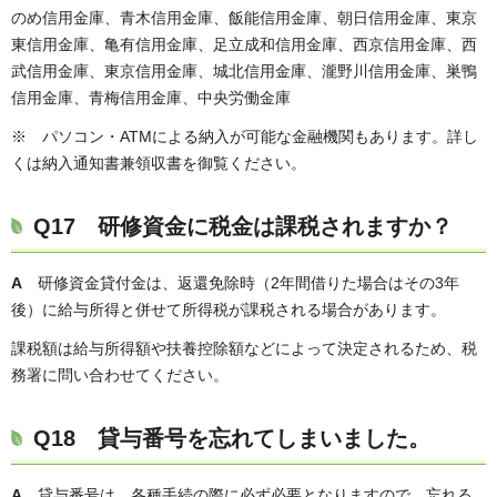
のめ信用金庫、青木信用金庫、飯能信用金庫、朝日信用金庫、東京
東信用金庫、亀有信用金庫、足立成和信用金庫、西京信用金庫、西
武信用金庫、東京信用金庫、城北信用金庫、瀧野川信用金庫、巣鴨
信用金庫、青梅信用金庫、中央労働金庫
※ パソコン・ATMによる納入が可能な金融機関もあります。詳し
くは納入通知書兼領収書を御覧ください。
Q17 研修資金に税金は課税されますか？
A
研修資金貸付金は、返還免除時（2年間借りた場合はその3年
後）に給与所得と併せて所得税が課税される場合があります。
課税額は給与所得額や扶養控除額などによって決定されるため、税
務署に問い合わせてください。
Q18 貸与番号を忘れてしまいました。
A
貸与番号は、各種手続の際に必ず必要となりますので、忘れる