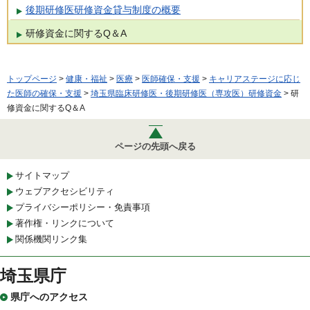
後期研修医研修資金貸与制度の概要
研修資金に関するQ＆A
トップページ
>
健康・福祉
>
医療
>
医師確保・支援
>
キャリアステージに応じ
た医師の確保・支援
>
埼玉県臨床研修医・後期研修医（専攻医）研修資金
> 研
修資金に関するQ＆A
ページの先頭へ戻る
サイトマップ
ウェブアクセシビリティ
プライバシーポリシー・免責事項
著作権・リンクについて
関係機関リンク集
埼玉県庁
県庁へのアクセス