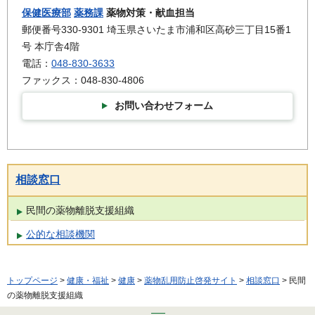
保健医療部
薬務課
薬物対策・献血担当
郵便番号330-9301 埼玉県さいたま市浦和区高砂三丁目15番1
号 本庁舎4階
電話：
048-830-3633
ファックス：048-830-4806
お問い合わせフォーム
相談窓口
民間の薬物離脱支援組織
公的な相談機関
トップページ
>
健康・福祉
>
健康
>
薬物乱用防止啓発サイト
>
相談窓口
> 民間
の薬物離脱支援組織