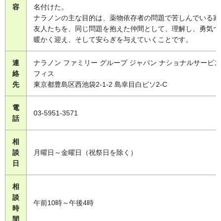
容
名付けた。
ナラノンの主な目的は、薬物依存者の問題で苦しんでいる家
友人たちを、同じ問題を抱えた仲間として、理解し、勇気づ
暖かく迎え、そして安らぎを与えていくことです。
連
ナラノン ファミリー グループ ジャパン ナショナルサービ
絡
フィス
先
東京都豊島区西池袋2-1-2 島幸目白ピソ2-C
電
03-5951-3571
話
相
談
月曜日～金曜日（祝祭日を除く）
日
相
談
午前10時～午後4時
時
間