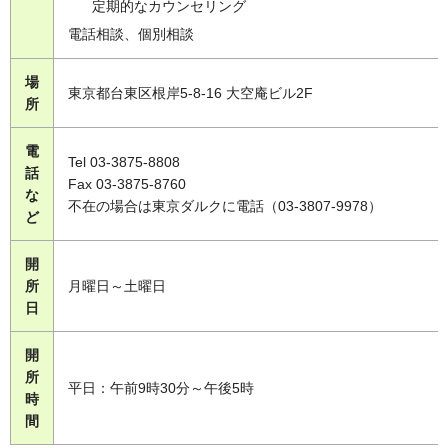
定期的なカウンセリング
電話相談、個別相談
場
東京都台東区根岸5-8-16 大空庵ビル2F
所
電
Tel 03-3875-8808
話
Fax 03-3875-8760
な
不在の場合は東京ダルクに電話（03-3807-9978）
ど
開
所
月曜日～土曜日
日
開
所
平日：午前9時30分～午後5時
時
間