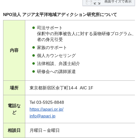
画面サイズで表示
NPO法人 アジア太平洋地域アディクション研究所について
司法サポート
保釈中の刑事被告人に対する薬物研修プログラム、
者の身元引受
家族のサポート
内容
個人カウンセリング
法律相談、弁護士紹介
研修会への講師派遣
場所
東京都新宿区余丁町14-4 AIC 1F
Tel 03-5925-8848
電話な
https://apari.or.jp/
ど
info@apari.jp
相談日
月曜日～金曜日