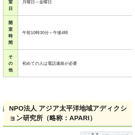
室
月曜日～金曜日
日
開
室
午前10時30分～午後4時
時
間
そ
の
初めての人は電話連絡が必要
他
NPO法人 アジア太平洋地域アディクシ
ョン研究所（略称：APARI）