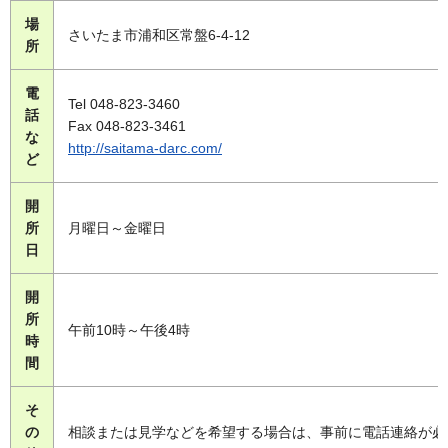
場
さいたま市浦和区常盤6-4-12
所
電
Tel 048-823-3460
話
Fax 048-823-3461
な
http://saitama-darc.com/
ど
開
所
月曜日～金曜日
日
開
所
午前10時～午後4時
時
間
そ
の
相談または見学などを希望する場合は、事前に電話連絡が必