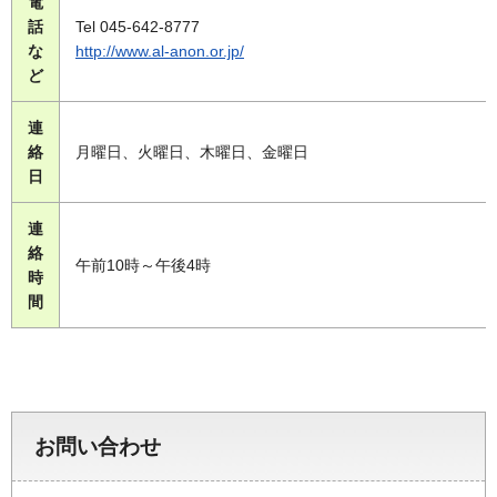
電
話
Tel 045-642-8777
な
http://www.al-anon.or.jp/
ど
連
絡
月曜日、火曜日、木曜日、金曜日
日
連
絡
午前10時～午後4時
時
間
お問い合わせ