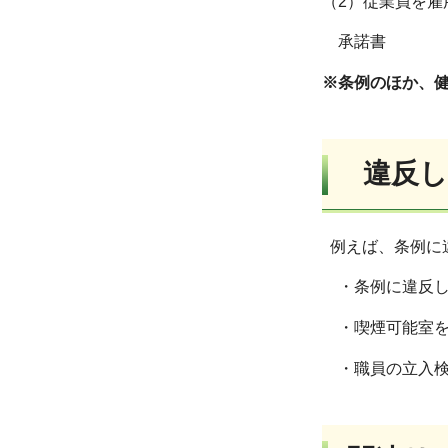
（2）従業員を雇
承諾書
※条例のほか、
違反し
例えば、条例に
・条例に違反して
・喫煙可能室を設
・職員の立入検査