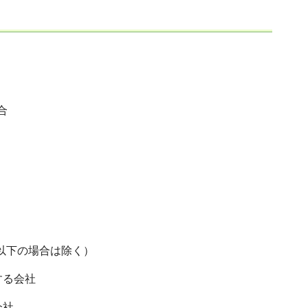
。
合
、以下の場合は除く）
する会社
会社