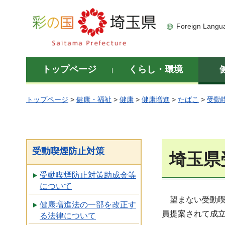
彩の国 埼玉県
Foreign Langu
トップページ
くらし・環境
トップページ
>
健康・福祉
>
健康
>
健康増進
>
たばこ
>
受動
受動喫煙防止対策
埼玉県
受動喫煙防止対策助成金等
について
望まない受動喫
健康増進法の一部を改正す
員提案されて成立
る法律について