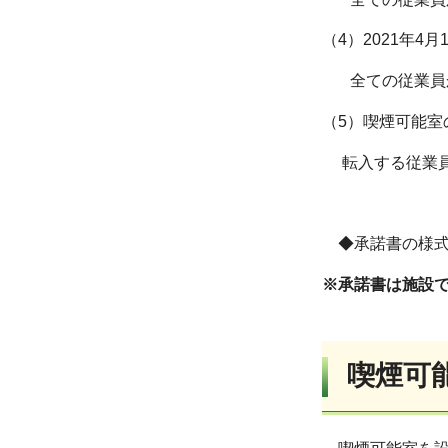
（4）2021年
全ての従業員か
（5）喫煙可能室
転入する従業員
◆承諾書の様
※承諾書は施設
喫煙可