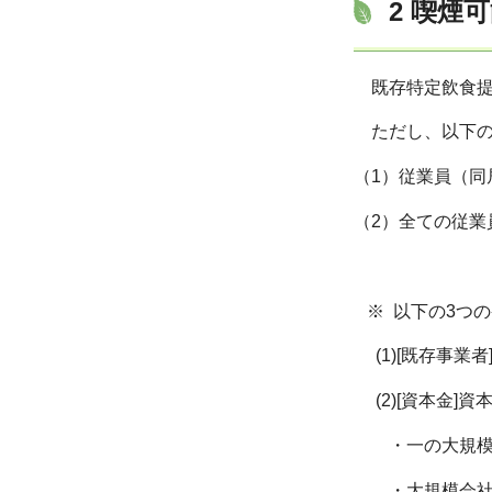
2 喫煙
既存特定飲食提
ただし、以下の
（1）従業員（
（2）全ての従
※ 以下の3つ
(1)[既存事業者
(2)[資本金]
・一の大規模会
・大規模会社が