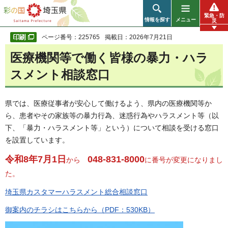
彩の国 埼玉県
緊急・防
情報を探す
メニュー
災
ページ番号：225765
掲載日：2026年7月21日
医療機関等で働く皆様の暴力・ハラ
スメント相談窓口
県では、医療従事者が安心して働けるよう、県内の医療機関等か
ら、患者やその家族等の暴力行為、迷惑行為やハラスメント等（以
下、「暴力・ハラスメント等」という）について相談を受ける窓口
を設置しています。
令和8年7月1日
048-831-8000
から
に番号が変更になりまし
た。
埼玉県カスタマーハラスメント総合相談窓口
御案内のチラシはこちらから（PDF：530KB）