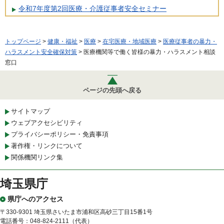
令和7年度第2回医療・介護従事者安全セミナー
トップページ
>
健康・福祉
>
医療
>
在宅医療・地域医療
>
医療従事者の暴力・
ハラスメント安全確保対策
> 医療機関等で働く皆様の暴力・ハラスメント相談
窓口
ページの先頭へ戻る
サイトマップ
ウェブアクセシビリティ
プライバシーポリシー・免責事項
著作権・リンクについて
関係機関リンク集
埼玉県庁
県庁へのアクセス
〒330-9301 埼玉県さいたま市浦和区高砂三丁目15番1号
電話番号：048-824-2111（代表）