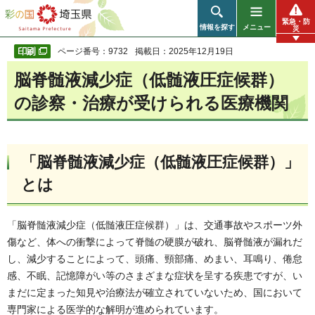
彩の国 埼玉県
緊急・防
情報を探す
メニュー
災
ページ番号：9732
掲載日：2025年12月19日
脳脊髄液減少症（低髄液圧症候群）
の診察・治療が受けられる医療機関
「脳脊髄液減少症（低髄液圧症候群）」
とは
「脳脊髄液減少症（低髄液圧症候群）」は、交通事故やスポーツ外
傷など、体への衝撃によって脊髄の硬膜が破れ、脳脊髄液が漏れだ
し、減少することによって、頭痛、頸部痛、めまい、耳鳴り、倦怠
感、不眠、記憶障がい等のさまざまな症状を呈する疾患ですが、い
まだに定まった知見や治療法が確立されていないため、国において
専門家による医学的な解明が進められています。