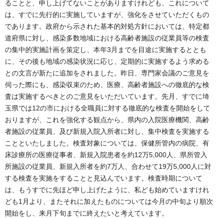
ることと、申し上げてないことがありますけれども、これについて
は、すでに先行的に実施していますが、強化をさせていただくもの
であります。政府から示された基本的対処方針においては、特定都
道府県に対し、感染多数地域における高齢者施設の従業員等の検査
の集中的実施計画を策定し、本年3月までを目途に実施するととも
に、その後も地域の感染状況に応じ、定期的に実施するよう求める
との文言が新たに追加をされました。昨日、専門家会議のご意見を
伺った際にも、感染収束のため、医療、高齢者施設への徹底的な検
査は実施するべきとのご意見をいただいています。先月、すでに埼
玉県では12の市における全職員に対する徹底的な検査を開始をして
おりますが、これを強化する観点から、県内の入院医療機関、高齢
者施設の従業員、及び新規入院入所者に対し、集中検査を実施する
ことといたしました。検査対象については、保健所管内の病院、有
床診療所の医療従事者、新規入院患者を約12万5,000人、県所管入
所施設の従業員、新規入所者を約7万人、合わせて19万5,000人に対
する検査を実施をすることと見込んでいます。検査時期について
は、もうすでに先ほど申し上げたように、私ども始めていますけれ
ども1月より、またそれに加えたものについては今月の中旬より順次
開始をし、来月下旬までに終えたいと考えています。