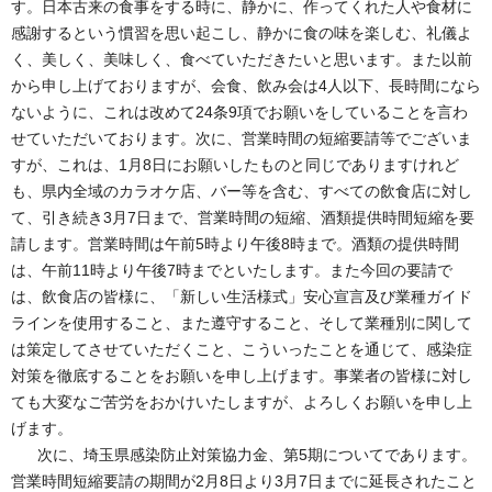
す。日本古来の食事をする時に、静かに、作ってくれた人や食材に
感謝するという慣習を思い起こし、静かに食の味を楽しむ、礼儀よ
く、美しく、美味しく、食べていただきたいと思います。また以前
から申し上げておりますが、会食、飲み会は4人以下、長時間になら
ないように、これは改めて24条9項でお願いをしていることを言わ
せていただいております。次に、営業時間の短縮要請等でございま
すが、これは、1月8日にお願いしたものと同じでありますけれど
も、県内全域のカラオケ店、バー等を含む、すべての飲食店に対し
て、引き続き3月7日まで、営業時間の短縮、酒類提供時間短縮を要
請します。営業時間は午前5時より午後8時まで。酒類の提供時間
は、午前11時より午後7時までといたします。また今回の要請で
は、飲食店の皆様に、「新しい生活様式」安心宣言及び業種ガイド
ラインを使用すること、また遵守すること、そして業種別に関して
は策定してさせていただくこと、こういったことを通じて、感染症
対策を徹底することをお願いを申し上げます。事業者の皆様に対し
ても大変なご苦労をおかけいたしますが、よろしくお願いを申し上
げます。
次に、埼玉県感染防止対策協力金、第5期についてであります。
営業時間短縮要請の期間が2月8日より3月7日までに延長されたこと