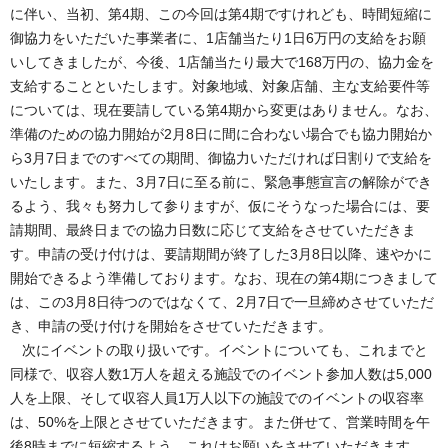
に伴い、当初、第4期、この今回は第4期ですけれども、時間短縮に
御協力をいただいた事業者に、1店舗当たり1日6万円の支給をお願
いしてきましたが、今後、1店舗当たり最大で168万円の、協力金を
支給することといたします。対象地域、対象店舗、主な支給要件等
については、現在要請している第4期から変更はありません。なお、
準備のための協力開始が2月8日に間に合わない場合でも協力開始か
ら3月7日までのすべての期間、御協力いただければ日割りで支給を
いたします。また、3月7日に至る前に、緊急事態宣言の解除ができ
るよう、我々も努力して参りますが、仮にそうなった場合には、要
請期間、最終日までの協力日数に応じて支給をさせていただきま
す。申請の受け付けは、要請期間が終了した3月8日以降、速やかに
開始できるよう準備しております。なお、現在の第4期につきまして
は、この3月8日待つのではなくて、2月7日で一旦締めさせていただ
き、申請の受け付けを開始をさせていただきます。
次にイベントの取り扱いです。イベントについても、これまでと
同様で、収容人数1万人を超える施設でのイベント参加人数は5,000
人を上限、そして収容人員1万人以下の施設でのイベントの収容率
は、50%を上限とさせていただきます。また併せて、営業時間を午
後8時までに短縮するよう、これはお願いをさせていただきます。