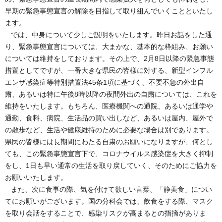
早期の緊急事態宣言の解除を目指して取り組んでいくことといたし
ます。
では、中身について少しご説明をいたします。昨日お話をした通
り、緊急事態宣言については、大まかな、基本的な枠組み、お願い
については維持をしております。その上で、2月8日以降の緊急事態
措置としてですが、一番大きな県民の皆様に対する、新型インフル
エンザ感染症等特別措置法45条1項に基づく、不要不急の外出自
粛、あるいは特に午後8時以降の夜間外出の自粛については、これを
維持をいたします。もちろん、医療機関への通院、あるいは通学や
通勤、食料、病院、生活品の買い出しなど、あるいは屋内、屋外で
の散歩など、生活や健康維持のために必要な場合は別であります。
県民の皆様には長期間にわたる自粛のお願いになりますが、何とし
ても、この緊急事態宣言下で、コロナウイルス感染症を大きく抑制
をし、1日も早い通常の生活を取り戻していく、そのためにご協力を
お願いいたします。
また、次に食事の際、気を付けて欲しい言葉、「静美食」につい
てにお願いがございます。国の分科会では、飲食をする際、マスク
を取り会話をすることで、感染リスクが高まるとの指摘がありま