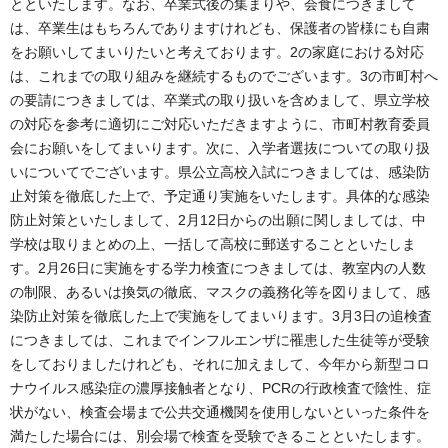
とといたします。なお、卒業式後の集まりや、会食につきまして
は、卒業生はもちろんでありますけれども、保護者の皆様にも自粛
をお願いしてまいりたいと考えております。2の家庭における対応
は、これまでの取り組みを継続するものでございます。3の市町村へ
の要請につきましては、卒業式の取り扱いを含めまして、県立学校
の対応を参考に適切にご対応いただきますように、市町村教育委員
会にお願いをしてまいります。次に、入学者選抜についての取り扱
いについてでございます。県公立高校入試につきましては、感染防
止対策を徹底した上で、予定通り実施をいたします。具体的な感染
防止対策といたしまして、2月12日からの出願に関しましては、中
学校は取りまとめの上、一括して高校に郵送することといたしま
す。2月26日に実施をする学力検査につきましては、教室内の人数
の制限、あるいは換気の徹底、マスクの義務化等を図りまして、感
染防止対策を徹底した上で実施をしてまいります。3月3日の追検査
につきましては、これまでインフルエンザに罹患した生徒等が受験
をしておりましたけれども、それに加えまして、今年から新型コロ
ナウイルス感染症の濃厚接触者となり、PCRの行政検査で陰性、症
状がない、検査会場まで公共交通機関を使用しないといった条件を
満たした場合には、別会場で検査を受験できることといたします。