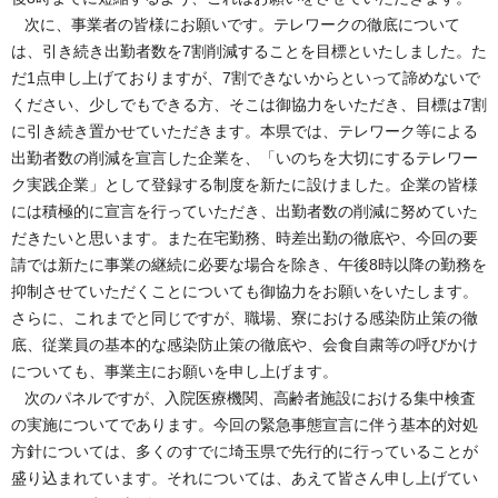
次に、事業者の皆様にお願いです。テレワークの徹底について
は、引き続き出勤者数を7割削減することを目標といたしました。た
だ1点申し上げておりますが、7割できないからといって諦めないで
ください、少しでもできる方、そこは御協力をいただき、目標は7割
に引き続き置かせていただきます。本県では、テレワーク等による
出勤者数の削減を宣言した企業を、「いのちを大切にするテレワー
ク実践企業」として登録する制度を新たに設けました。企業の皆様
には積極的に宣言を行っていただき、出勤者数の削減に努めていた
だきたいと思います。また在宅勤務、時差出勤の徹底や、今回の要
請では新たに事業の継続に必要な場合を除き、午後8時以降の勤務を
抑制させていただくことについても御協力をお願いをいたします。
さらに、これまでと同じですが、職場、寮における感染防止策の徹
底、従業員の基本的な感染防止策の徹底や、会食自粛等の呼びかけ
についても、事業主にお願いを申し上げます。
次のパネルですが、入院医療機関、高齢者施設における集中検査
の実施についてであります。今回の緊急事態宣言に伴う基本的対処
方針については、多くのすでに埼玉県で先行的に行っていることが
盛り込まれています。それについては、あえて皆さん申し上げてい