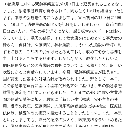
10都府県に対する緊急事態宣言が3月7日まで延長されることとなり
ました。緊急事態宣言が発令されて、間もなく1ヶ月が経過をいたし
ます。本県の新規陽性者につきましては、宣言初日の1月8日に496
人、16日には過去最高の582人を記録をいたしましたが、直近の昨3
日は257人と、当初の半分近くになり、感染拡大のスピードは鈍化
をしています。県民の皆様、そして飲食店をはじめとする事業者の
皆さん、保健所、医療機関、福祉施設、こういった施設の皆様に対
するご協力、ご尽力のおかげだと考えており、改めて心から感謝を
申し上げるところであります。しかしながら、鈍化したとはいえ、
病床使用率などの医療機関の負担については、依然として、厳しい
状況にあると判断をしています。今回、緊急事態宣言が延長され、
国が変更した基本的対処方針が改められました。県として、本日、
この緊急事態宣言に基づく基本的対処方針に基づき、県の緊急事態
措置を決定をさせていただきました。これまでの外出自粛や営業時
間の短縮要請等に加え、最後に「新しい生活様式」安心宣言の使
用、遵守の徹底、医療機関、入所系高齢者施設の集中検査、医療提
供体制、検査体制の拡充を推進することといたします。また、本県
といたしましても、爆発的感染の拡大や、医療崩壊を食い止めるた
め、緊急事態宣言の延長期間内で感染拡大を何としても抑制をし、