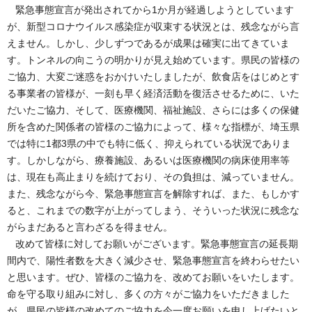
緊急事態宣言が発出されてから1か月が経過しようとしています
が、新型コロナウイルス感染症が収束する状況とは、残念ながら言
えません。しかし、少しずつであるが成果は確実に出てきていま
す。トンネルの向こうの明かりが見え始めています。県民の皆様の
ご協力、大変ご迷惑をおかけいたしましたが、飲食店をはじめとす
る事業者の皆様が、一刻も早く経済活動を復活させるために、いた
だいたご協力、そして、医療機関、福祉施設、さらには多くの保健
所を含めた関係者の皆様のご協力によって、様々な指標が、埼玉県
では特に1都3県の中でも特に低く、抑えられている状況でありま
す。しかしながら、療養施設、あるいは医療機関の病床使用率等
は、現在も高止まりを続けており、その負担は、減っていません。
また、残念ながら今、緊急事態宣言を解除すれば、また、もしかす
ると、これまでの数字が上がってしまう、そういった状況に残念な
がらまだあると言わざるを得ません。
改めて皆様に対してお願いがございます。緊急事態宣言の延長期
間内で、陽性者数を大きく減少させ、緊急事態宣言を終わらせたい
と思います。ぜひ、皆様のご協力を、改めてお願いをいたします。
命を守る取り組みに対し、多くの方々がご協力をいただきました
が、県民の皆様の改めてのご協力を今一度お願いを申し上げたいと