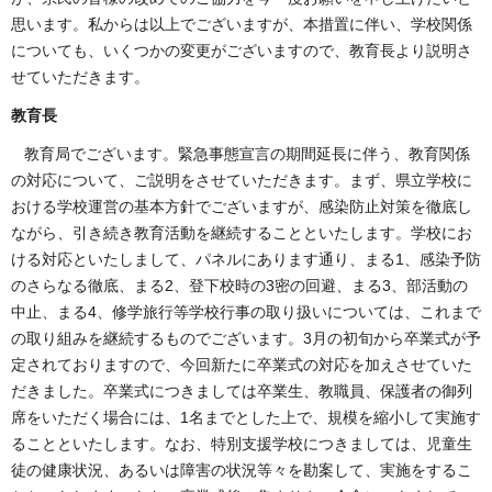
思います。私からは以上でございますが、本措置に伴い、学校関係
についても、いくつかの変更がございますので、教育長より説明さ
せていただきます。
教育長
教育局でございます。緊急事態宣言の期間延長に伴う、教育関係
の対応について、ご説明をさせていただきます。まず、県立学校に
おける学校運営の基本方針でございますが、感染防止対策を徹底し
ながら、引き続き教育活動を継続することといたします。学校にお
ける対応といたしまして、パネルにあります通り、まる1、感染予防
のさらなる徹底、まる2、登下校時の3密の回避、まる3、部活動の
中止、まる4、修学旅行等学校行事の取り扱いについては、これまで
の取り組みを継続するものでございます。3月の初旬から卒業式が予
定されておりますので、今回新たに卒業式の対応を加えさせていた
だきました。卒業式につきましては卒業生、教職員、保護者の御列
席をいただく場合には、1名までとした上で、規模を縮小して実施す
ることといたします。なお、特別支援学校につきましては、児童生
徒の健康状況、あるいは障害の状況等々を勘案して、実施をするこ