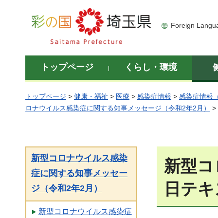
彩の国 埼玉県
Foreign Langu
トップページ
くらし・環境
トップページ
>
健康・福祉
>
医療
>
感染症情報
>
感染症情報
ロナウイルス感染症に関する知事メッセージ（令和2年2月）
>
新型コロナウイルス感染
新型コ
症に関する知事メッセー
日テキ
ジ（令和2年2月）
新型コロナウイルス感染症