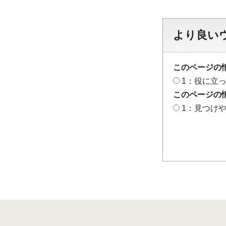
より良い
このページの
1：役に立
このページの
1：見つけ