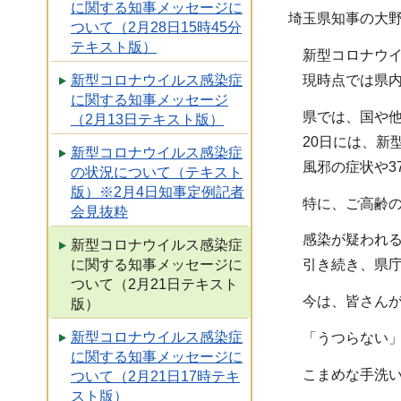
に関する知事メッセージに
埼玉県知事の大
ついて（2月28日15時45分
テキスト版）
新型コロナウイ
現時点では県内
新型コロナウイルス感染症
に関する知事メッセージ
県では、国や他
（2月13日テキスト版）
20日には、新
新型コロナウイルス感染症
風邪の症状や37
の状況について（テキスト
版）※2月4日知事定例記者
特に、ご高齢の
会見抜粋
感染が疑われる
新型コロナウイルス感染症
に関する知事メッセージに
引き続き、県庁
ついて（2月21日テキスト
今は、皆さんが
版）
新型コロナウイルス感染症
「うつらない」
に関する知事メッセージに
こまめな手洗い
ついて（2月21日17時テキ
スト版）