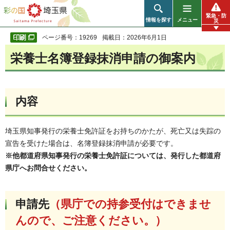
彩の国 埼玉県
緊急・防
情報を探す
メニュー
災
ページ番号：19269
掲載日：2026年6月1日
栄養士名簿登録抹消申請の御案内
内容
埼玉県知事発行の栄養士免許証をお持ちのかたが、死亡又は失踪の
宣告を受けた場合は、名簿登録抹消申請が必要です。
※他都道府県知事発行の栄養士免許証については、発行した都道府
県庁へお問合せください。
申請先
（県庁での持参受付はできませ
んので、ご注意ください。）