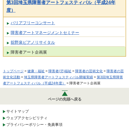
第3回埼玉県障害者アートフェスティバル（平成24年
度）
バリアフリーコンサート
障害者アートマネージメントセミナー
舘野泉ピアノリサイタル
障害者アート企画展
トップページ
>
健康・福祉
>
障害者(児)福祉
>
障害者の芸術文化
>
障害者の芸
術文化活動
>
埼玉県障害者アートフェスティバル開催実績
>
第3回埼玉県障害
者アートフェスティバル（平成24年度）
> 障害者アート企画展
ページの先頭へ戻る
サイトマップ
ウェブアクセシビリティ
プライバシーポリシー・免責事項