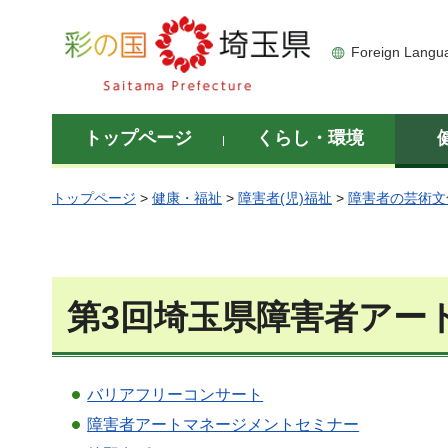
彩の国 埼玉県
Foreign Langu
トップページ
くらし・環境
トップページ
>
健康・福祉
>
障害者(児)福祉
>
障害者の芸術文
第3回埼玉県障害者アー
バリアフリーコンサート
障害者アートマネージメントセミナー