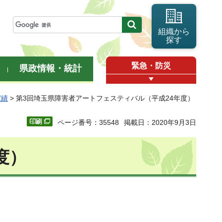
組織から
探す
緊急・防災
県政情報・統計
実績
> 第3回埼玉県障害者アートフェスティバル（平成24年度）
ページ番号：35548
掲載日：2020年9月3日
度）