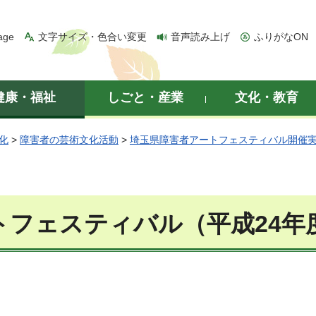
age
文字サイズ・色合い変更
音声読み上げ
ふりがなON
健康・福祉
しごと・産業
文化・教育
化
>
障害者の芸術文化活動
>
埼玉県障害者アートフェスティバル開催
トフェスティバル（平成24年