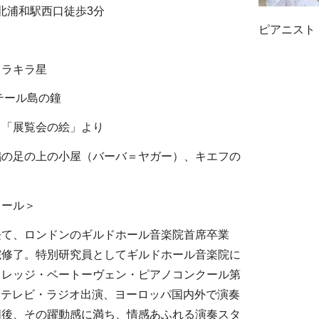
 北浦和駅西口徒歩3分
ピアニスト
キラキラ星
テール島の鐘
：「展覧会の絵」より
鶏の足の上の小屋（バーバ＝ヤガー）、キエフの
ィール＞
経て、ロンドンのギルドホール音楽院首席卒業
院修了。特別研究員としてギルドホール音楽院に
カレッジ・ベートーヴェン・ピアノコンクール第
C テレビ・ラジオ出演、ヨーロッパ国内外で演奏
国後、その躍動感に満ち、情感あふれる演奏スタ