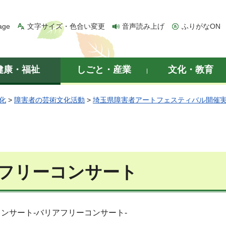
age
文字サイズ・色合い変更
音声読み上げ
ふりがなON
健康・福祉
しごと・産業
文化・教育
化
>
障害者の芸術文化活動
>
埼玉県障害者アートフェスティバル開催
フリーコンサート
ンサート-バリアフリーコンサート-