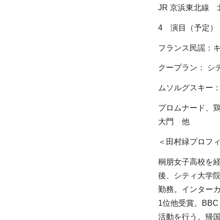
JR 京浜東北線
4 演目（予定）
フランス民謡：
クープラン： シ
ムソルグスキー
プロムナード、
大門 他
＜田村緑プロフ
桐朋女子高校を
後、シティ大学
勤務。インター
1位他受賞。BB
活動を行う。帰