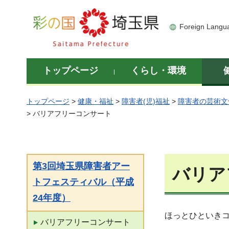
彩の国 埼玉県
Foreign Langu
トップページ
くらし・環境
トップページ
>
健康・福祉
>
障害者(児)福祉
>
障害者の芸術文
> バリアフリーコンサート
第3回埼玉県障害者アー
バリア
トフェスティバル（平成
24年度）
ほっとひといきコ
バリアフリーコンサート