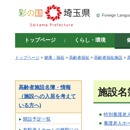
彩の国 埼玉県
Foreign Langu
トップページ
くらし・環境
トップページ
>
健康・福祉
>
高齢者福祉
>
高齢者福祉施設
>
高齢者施設名簿・情報
施設名
（施設への入居を考えて
いる方へ)
特別養護老人
開設予定一覧
養護老人ホー
有料老人ホームの種類につ