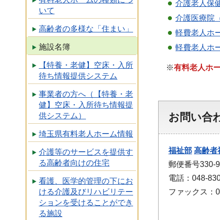
介護老人保健
いて
介護医療院（
高齢者の多様な「住まい」
軽費老人ホー
施設名簿
軽費老人ホー
【特養・老健】空床・入所
※
有料老人ホ
待ち情報提供システム
事業者の方へ（【特養・老
健】空床・入所待ち情報提
お問い合
供システム）
埼玉県有料老人ホーム情報
福祉部
高齢者
介護等のサービスを提供す
る高齢者向けの住宅
郵便番号330
電話：048-830
看護、医学的管理の下にお
ファックス：048
ける介護及びリハビリテー
ションを受けることができ
る施設