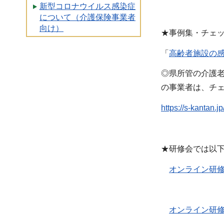
新型コロナウイルス感染症
について（介護保険事業者
向け）
★事例集・チェ
「
高齢者施設の感
◎県所管の介護
の事業者は、チ
https://s-kantan.
★研修会では以下
オンライン研修
オンライン研修