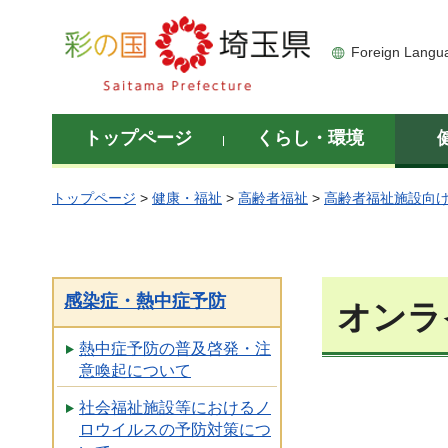
彩の国 埼玉県
Foreign Langu
トップページ
くらし・環境
トップページ
>
健康・福祉
>
高齢者福祉
>
高齢者福祉施設向
感染症・熱中症予防
オンラ
熱中症予防の普及啓発・注
意喚起について
社会福祉施設等におけるノ
ロウイルスの予防対策につ