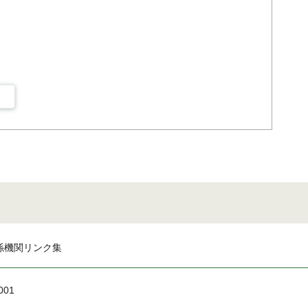
係機関リンク集
001