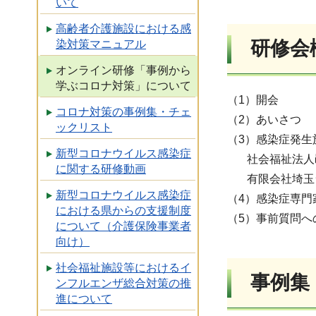
いて
高齢者介護施設における感
研修会
染対策マニュアル
オンライン研修「事例から
学ぶコロナ対策」について
（1）開会
コロナ対策の事例集・チェ
（2）あいさつ
ックリスト
（3）感染症発
新型コロナウイルス感染症
社会福祉法人邑
に関する研修動画
有限会社埼玉ラ
新型コロナウイルス感染症
（4）感染症専門
における県からの支援制度
（5）事前質問へ
について（介護保険事業者
向け）
社会福祉施設等におけるイ
事例集
ンフルエンザ総合対策の推
進について