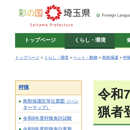
彩の国 埼玉県
Foreign Langu
トップページ
くらし・環境
トップページ
>
くらし・環境
>
ペット・動物
>
鳥獣保護
>
狩
狩猟
令和
鳥獣保護区等位置図（ハン
猟者
ターマップ）
令和8年度狩猟免許試験
令和8年度狩猟免許更新