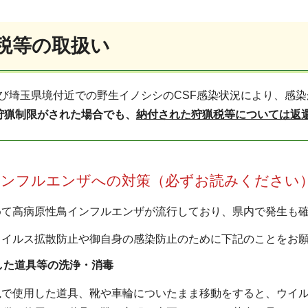
猟税等の取扱い
び埼玉県境付近での野生イノシシのCSF感染状況により、感
狩猟制限がされた場合でも、
納付
された狩猟税等については返
インフルエンザへの対策（必ずお読みください
めて高病原性鳥インフルエンザが流行しており、県内で発生も
ウイルス拡散防止や御自身の感染防止のために下記のことをお
した道具等の洗浄・消毒
猟で使用した道具、靴や車輪についたまま移動をすると、ウイ