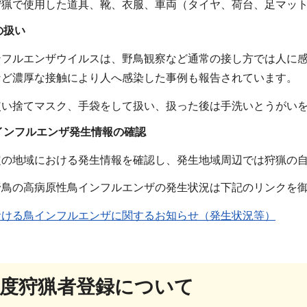
狩猟で使用した道具、靴、衣服、車両（タイヤ、荷台、足マッ
の扱い
ンフルエンザウイルスは、野鳥観察など通常の接し方では人に
など濃厚な接触により人へ感染した事例も報告されています。
使い捨てマスク、手袋をして扱い、扱った後は手洗いとうがい
インフルエンザ発生情報の確認
定の地域における発生情報を確認し、発生地域周辺では狩猟の
野鳥の高病原性鳥インフルエンザの発生状況は下記のリンクを
おける鳥インフルエンザに関するお知らせ（発生状況等）
年度狩猟者登録について