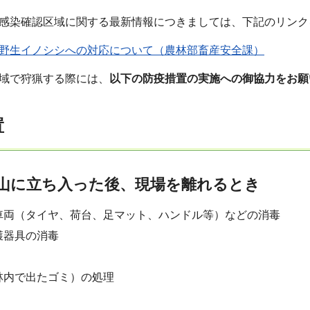
の感染確認区域に関する最新情報につきましては、下記のリン
う野生イノシシへの対応について（農林部畜産安全課）
区域で狩猟する際には、
以下の防疫措置の実施への御協力をお願
置
野山に立ち入った後、現場を離れるとき
車両（タイヤ、荷台、足マット、ハンドル等）などの消毒
獲器具の消毒
林内で出たゴミ）の処理