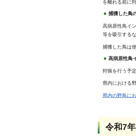
を離れる前に
捕獲した鳥
高病原性鳥イ
等を吸引する
捕獲した鳥は
高病原性鳥
狩猟を行う予
県内における
県内の野鳥に
令和7