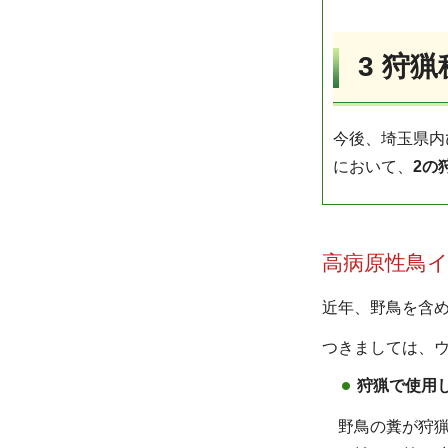
3 狩
今後、埼玉県内
において、
2の
高病原性鳥
近年、野鳥を含
つきましては、
狩猟で使用
野鳥の糞が狩