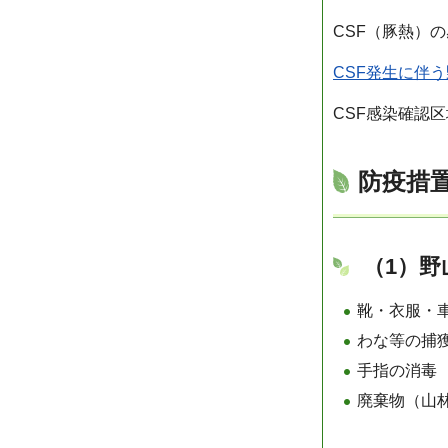
CSF（豚熱）
CSF発生に伴
CSF感染確認
防疫措
（1）
靴・衣服・
わな等の捕
手指の消毒
廃棄物（山