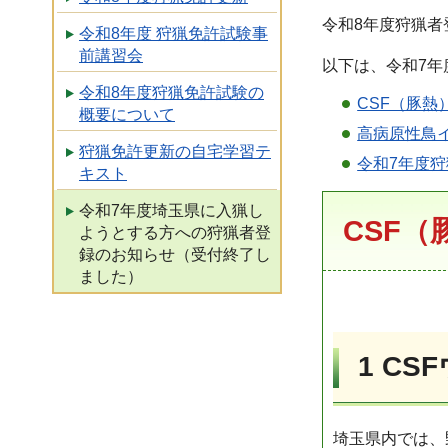
令和8年度狩猟者
令和8年度 狩猟免許試験事
前講習会
以下は、令和7
令和8年度狩猟免許試験の
CSF（豚
概要について
高病原性鳥
狩猟免許更新の自宅学習テ
令和7年度
キスト
令和7年度埼玉県に入猟し
CSF
ようとする方への狩猟者登
録のお知らせ（受付終了し
ました）
1 C
埼玉県内では、