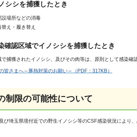
イノシシを捕獲したとき
埋設場所などの消毒
着替え・履き替え
感染確認区域でイノシシを捕獲したとき
域で捕獲されたイノシシ、及びその肉等は、原則として感染確
の皆さまへ～豚熱対策のお願い～（PDF：317KB）
猟の制限の可能性について
及び埼玉県境付近での野生イノシシ等のCSF感染状況により、