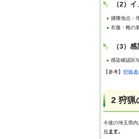
（2）
捕獲地点・
衣服・靴の
（3）
感染確認区
【参考】
狩猟者
2 狩
今後の埼玉県内
ります
。