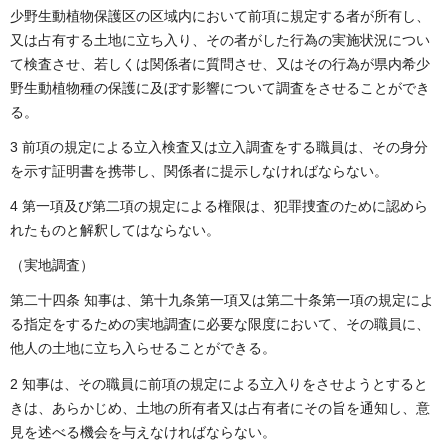
少野生動植物保護区の区域内において前項に規定する者が所有し、
又は占有する土地に立ち入り、その者がした行為の実施状況につい
て検査させ、若しくは関係者に質問させ、又はその行為が県内希少
野生動植物種の保護に及ぼす影響について調査をさせることができ
る。
3 前項の規定による立入検査又は立入調査をする職員は、その身分
を示す証明書を携帯し、関係者に提示しなければならない。
4 第一項及び第二項の規定による権限は、犯罪捜査のために認めら
れたものと解釈してはならない。
（実地調査）
第二十四条 知事は、第十九条第一項又は第二十条第一項の規定によ
る指定をするための実地調査に必要な限度において、その職員に、
他人の土地に立ち入らせることができる。
2 知事は、その職員に前項の規定による立入りをさせようとすると
きは、あらかじめ、土地の所有者又は占有者にその旨を通知し、意
見を述べる機会を与えなければならない。