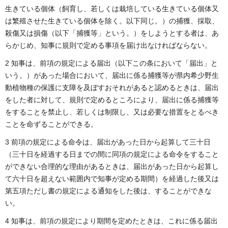
生きている個体（飼育し、若しくは栽培している生きている個体又
は繁殖させた生きている個体を除く。以下同じ。）の捕獲、採取、
殺傷又は損傷（以下「捕獲等」という。）をしようとする者は、あ
らかじめ、知事に規則で定める事項を届け出なければならない。
2 知事は、前項の規定による届出（以下この条において「届出」と
いう。）があった場合において、届出に係る捕獲等が県内希少野生
動植物種の保護に支障を及ぼすおそれがあると認めるときは、届出
をした者に対して、規則で定めるところにより、届出に係る捕獲等
をすることを禁止し、若しくは制限し、又は必要な措置をとるべき
ことを命ずることができる。
3 前項の規定による命令は、届出があった日から起算して三十日
（三十日を経過する日までの間に同項の規定による命令をすること
ができない合理的な理由があるときは、届出があった日から起算し
て六十日を超えない範囲内で知事が定める期間）を経過した後又は
第五項ただし書の規定による通知をした後は、することができな
い。
4 知事は、前項の規定により期間を定めたときは、これに係る届出