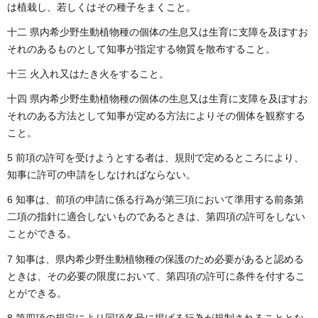
は植栽し、若しくはその種子をまくこと。
十二 県内希少野生動植物種の個体の生息又は生育に支障を及ぼすお
それのあるものとして知事が指定する物質を散布すること。
十三 火入れ又はたき火をすること。
十四 県内希少野生動植物種の個体の生息又は生育に支障を及ぼすお
それのある方法として知事が定める方法によりその個体を観察する
こと。
5 前項の許可を受けようとする者は、規則で定めるところにより、
知事に許可の申請をしなければならない。
6 知事は、前項の申請に係る行為が第三項において準用する前条第
二項の指針に適合しないものであるときは、第四項の許可をしない
ことができる。
7 知事は、県内希少野生動植物種の保護のため必要があると認める
ときは、その必要の限度において、第四項の許可に条件を付するこ
とができる。
8 第四項の規定により同項各号に掲げる行為が規制されることとな