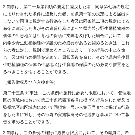
2 知事は、第二十条第四項の規定に違反した者、同条第七項の規定
により付された条件に違反した者、前条第一項の規定による届出を
しないで同項に規定する行為をした者又は同条第二項の規定による
命令に違反した者がその違反行為によって県内希少野生動植物種の
個体の生息地又は生育地の保護に支障を及ぼした場合において、県
内希少野生動植物種の保護のため必要があると認めるときは、これ
らの者に対し、規則で定めるところにより、その行為の中止を命
じ、又は相当の期限を定めて、原状回復を命じ、その他県内希少野
生動植物種の個体の生息地又は生育地の保護のため必要な措置をと
るべきことを命ずることができる。
（報告徴収及び立入検査等）
第二十三条 知事は、この条例の施行に必要な限度において、管理地
区の区域内において第二十条第四項各号に掲げる行為をした者又は
監視地区の区域内において同項第一号から第五号までに掲げる行為
をした者に対し、その行為の実施状況その他必要な事項について報
告を求めることができる。
2 知事は、この条例の施行に必要な限度において、その職員に、希