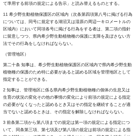
て準用する前項の規定による告示」と読み替えるものとする。
11 希少野生動植物保護区の区域内（次条第四項第八号に掲げる行為
については、同号に規定する湖沼又は湿原の周辺一キロメートルの
区域内）において同項各号に掲げる行為をする者は、第二項の指針
に留意しつつ、県内希少野生動植物種の保護に支障を及ぼさない方
法でその行為をしなければならない。
（管理地区）
第二十条 知事は、希少野生動植物保護区の区域内で県内希少野生動
植物種の保護のため特に必要があると認める区域を管理地区として
指定することができる。
2 知事は、管理地区に係る県内希少野生動植物種の個体の生息又は
生育の状況の変化その他の事情の変化により前項の規定による指定
の必要がなくなったと認めるとき又はその指定を継続することが適
当でないと認めるときは、その指定を解除しなければならない。
3 前条第二項から第八項までの規定は第一項の規定による指定につ
いて、同条第三項、第七項及び第八項の規定は前項の規定による指