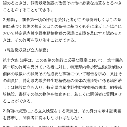
認めるときは、飼養栽培施設の改善その他の必要な措置をとるべき
ことを命ずることができる。
2 知事は、前条第一項の許可を受けた者がこの条例若しくはこの条
例に基づく規則の規定又はこの条例に基づく処分に違反した場合に
おいて特定県内希少野生動植物種の保護に支障を及ぼすと認めると
きは、その許可を取り消すことができる。
（報告徴収及び立入検査）
第十六条 知事は、この条例の施行に必要な限度において、第十四条
第一項の許可を受けている者に対し、特定県内希少野生動植物種の
個体の取扱いの状況その他必要な事項について報告を求め、又はそ
の職員に、特定県内希少野生動植物種の個体の捕獲等に係る場所若
しくは施設に立ち入り、特定県内希少野生動植物種の個体、飼養栽
培施設、書類その他の物件を検査させ、若しくは関係者に質問させ
ることができる。
2 前項の規定による立入検査をする職員は、その身分を示す証明書
を携帯し、関係者に提示しなければならない。