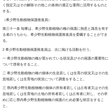
く指定又はその解除その他この条例の適正な運用に活用するものと
する。
（希少野生動植物保護推進員）
第三十一条 知事は、希少野生動植物の種の保護に熱意と識見を有す
る者のうちから、希少野生動植物保護推進員を委嘱することができ
る。
2 希少野生動植物保護推進員は、次に掲げる活動を行う。
一 希少野生動植物の種が置かれている状況及びその保護の重要性に
ついて啓発をすること。
二 希少野生動植物の種の個体の生息若しくは生育の状況又はその生
息地若しくは生育地の状況について調査をすること。
三 県内希少野生動植物種の個体の所有者若しくは占有者又はその生
息地若しくは生育地の土地の所有者若しくは占有者に対し、その求
めに応じ県内希少野生動植物種の保護のため必要な助言をするこ
と。