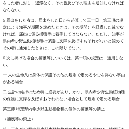
をした者に対し、遅滞なく、その旨及びその理由を通知しなければ
ならない。
5 届出をした者は、届出をした日から起算して三十日（第三項の規
定により知事が期間を定めたときは、その期間）を経過した後でな
ければ、届出に係る捕獲等に着手してはならない。ただし、知事が
県内希少野生動植物種の保護に支障を及ぼすおそれがないと認めて
その者に通知したときは、この限りでない。
6 次に掲げる場合の捕獲等については、第一項の規定は、適用しな
い。
一 人の生命又は身体の保護その他の規則で定めるやむを得ない事由
がある場合
二 生計の維持のため特に必要があり、かつ、県内希少野生動植物種
の保護に支障を及ぼすおそれのない場合として規則で定める場合
第三節 特定県内希少野生動植物種の個体の捕獲等の禁止
（捕獲等の禁止）