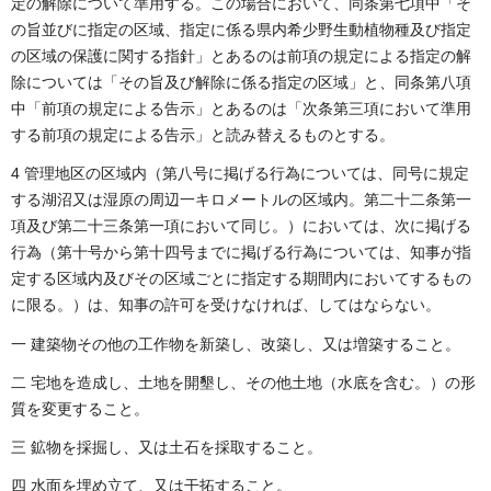
定の解除について準用する。この場合において、同条第七項中「そ
の旨並びに指定の区域、指定に係る県内希少野生動植物種及び指定
の区域の保護に関する指針」とあるのは前項の規定による指定の解
除については「その旨及び解除に係る指定の区域」と、同条第八項
中「前項の規定による告示」とあるのは「次条第三項において準用
する前項の規定による告示」と読み替えるものとする。
4 管理地区の区域内（第八号に掲げる行為については、同号に規定
する湖沼又は湿原の周辺一キロメートルの区域内。第二十二条第一
項及び第二十三条第一項において同じ。）においては、次に掲げる
行為（第十号から第十四号までに掲げる行為については、知事が指
定する区域内及びその区域ごとに指定する期間内においてするもの
に限る。）は、知事の許可を受けなければ、してはならない。
一 建築物その他の工作物を新築し、改築し、又は増築すること。
二 宅地を造成し、土地を開墾し、その他土地（水底を含む。）の形
質を変更すること。
三 鉱物を採掘し、又は土石を採取すること。
四 水面を埋め立て、又は干拓すること。