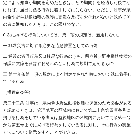
定により知事が期間を定めたときは、その期間）を経過した後でな
ければ、届出に係る行為に着手してはならない。ただし、知事が県
内希少野生動植物種の保護に支障を及ぼすおそれがないと認めてそ
の者に通知したときは、この限りでない。
6 次に掲げる行為については、第一項の規定は、適用しない。
一 非常災害に対する必要な応急措置としての行為
二 通常の管理行為又は軽易な行為のうち、県内希少野生動植物種の
保護に支障を及ぼすおそれのない行為で規則で定めるもの
三 第十九条第一項の規定による指定がされた時において既に着手し
ている行為
（措置命令等）
第二十二条 知事は、県内希少野生動植物種の保護のため必要がある
と認めるときは、管理地区の区域内において第二十条第四項各号に
掲げる行為をしている者又は監視地区の区域内において同項第一号
から第五号までに掲げる行為をしている者に対し、その行為の実施
方法について指示をすることができる。