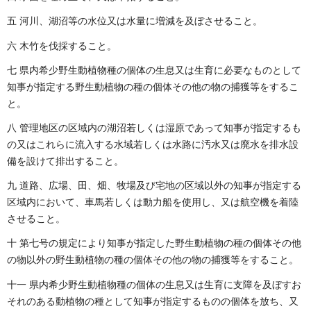
五 河川、湖沼等の水位又は水量に増減を及ぼさせること。
六 木竹を伐採すること。
七 県内希少野生動植物種の個体の生息又は生育に必要なものとして
知事が指定する野生動植物の種の個体その他の物の捕獲等をするこ
と。
八 管理地区の区域内の湖沼若しくは湿原であって知事が指定するも
の又はこれらに流入する水域若しくは水路に汚水又は廃水を排水設
備を設けて排出すること。
九 道路、広場、田、畑、牧場及び宅地の区域以外の知事が指定する
区域内において、車馬若しくは動力船を使用し、又は航空機を着陸
させること。
十 第七号の規定により知事が指定した野生動植物の種の個体その他
の物以外の野生動植物の種の個体その他の物の捕獲等をすること。
十一 県内希少野生動植物種の個体の生息又は生育に支障を及ぼすお
それのある動植物の種として知事が指定するものの個体を放ち、又