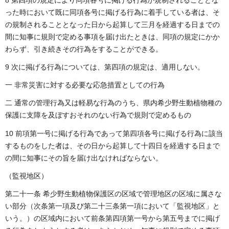
った時において既に同項各号に掲げる行為に着手している者は、そ
の規制されることとなった日から起算して三月を経過する日までの
間に知事に規則で定める事項を届け出たときは、同項の規定にかか
わらず、引き続きその行為をすることができる。
9 次に掲げる行為については、第四項の規定は、適用しない。
一 非常災害に対する必要な応急措置としての行為
二 通常の管理行為又は軽易な行為のうち、県内希少野生動植物種の
保護に支障を及ぼすおそれのない行為で規則で定めるもの
10 前項第一号に掲げる行為であって第四項各号に掲げる行為に該当
するものをした者は、その日から起算して十四日を経過する日まで
の間に知事にその旨を届け出なければならない。
（監視地区）
第二十一条 希少野生動植物保護区の区域で管理地区の区域に属さな
い部分（次条第一項及び第二十三条第一項において「監視地区」と
いう。）の区域内において前条第四項第一号から第五号までに掲げ