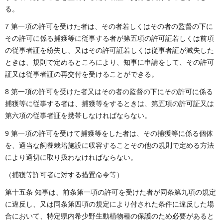
る。
7 第一項の許可を受けた者は、その者若しくはその者の監督の下に
その許可に係る捕獲等に従事する者が第五項の許可証若しくは前項
の従事者証を紛失し、又はその許可証若しくは従事者証が滅失した
ときは、規則で定めるところにより、知事に申請をして、その許可
証又は従事者証の再交付を受けることができる。
8 第一項の許可を受けた者又はその者の監督の下にその許可に係る
捕獲等に従事する者は、捕獲等をするときは、第五項の許可証又は
第六項の従事者証を携帯しなければならない。
9 第一項の許可を受けて捕獲等をした者は、その捕獲等に係る個体
を、適当な飼養栽培施設に収容することその他の規則で定める方法
により適切に取り扱わなければならない。
（捕獲等許可者に対する措置命令等）
第十五条 知事は、前条第一項の許可を受けた者が同条第九項の規定
に違反し、又は同条第四項の規定により付された条件に違反した場
合において、特定県内希少野生動植物種の保護のため必要があると