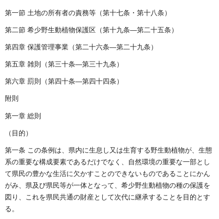
第一節 土地の所有者の責務等（第十七条・第十八条）
第二節 希少野生動植物保護区（第十九条―第二十五条）
第四章 保護管理事業（第二十六条―第二十九条）
第五章 雑則（第三十条―第三十九条）
第六章 罰則（第四十条―第四十四条）
附則
第一章 総則
（目的）
第一条 この条例は、県内に生息し又は生育する野生動植物が、生態
系の重要な構成要素であるだけでなく、自然環境の重要な一部とし
て県民の豊かな生活に欠かすことのできないものであることにかん
がみ、県及び県民等が一体となって、希少野生動植物の種の保護を
図り、これを県民共通の財産として次代に継承することを目的とす
る。