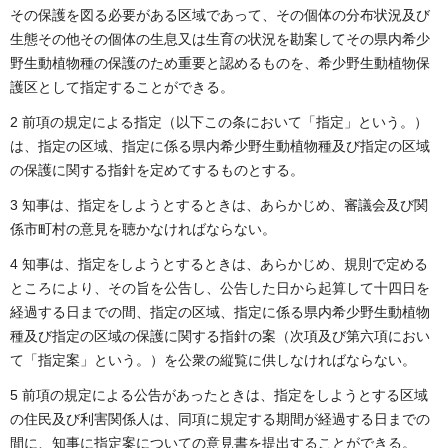
その保護を図る必要がある区域であって、その個体の分布状況及び
生態その他その個体の生息又は生育の状況を勘案してその県内希少
野生動植物種の保護のため重要と認めるものを、希少野生動植物保
護区として指定することができる。
2 前項の規定による指定（以下この条において「指定」という。）
は、指定の区域、指定に係る県内希少野生動植物種及び指定の区域
の保護に関する指針を定めてするものとする。
3 知事は、指定をしようとするときは、あらかじめ、審議会及び関
係市町村の意見を聴かなければならない。
4 知事は、指定をしようとするときは、あらかじめ、規則で定める
ところにより、その旨を公告し、公告した日から起算して十四日を
経過する日までの間、指定の区域、指定に係る県内希少野生動植物
種及び指定の区域の保護に関する指針の案（次項及び第六項におい
て「指定案」という。）を公衆の縦覧に供しなければならない。
5 前項の規定による公告があったときは、指定をしようとする区域
の住民及び利害関係人は、同項に規定する期間が経過する日までの
間に、知事に指定案についての意見書を提出することができる。