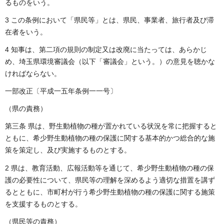
るものをいう。
3 この条例において「県民等」とは、県民、事業者、旅行者及び滞
在者をいう。
4 知事は、第二項の規則の制定又は改廃に当たっては、あらかじ
め、埼玉県環境審議会（以下「審議会」という。）の意見を聴かな
ければならない。
一部改正〔平成一五年条例一一号〕
（県の責務）
第三条 県は、野生動植物の種が置かれている状況を常に把握すると
ともに、希少野生動植物の種の保護に関する基本的かつ総合的な施
策を策定し、及び実施するものとする。
2 県は、教育活動、広報活動等を通じて、希少野生動植物の種の保
護の必要性について、県民等の理解を深めるよう適切な措置を講ず
るとともに、市町村が行う希少野生動植物の種の保護に関する施策
を支援するものとする。
（県民等の責務）