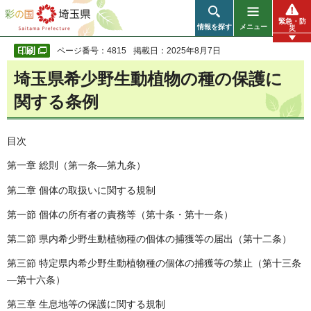
彩の国 埼玉県
緊急・防
情報を探す
メニュー
災
ページ番号：4815
掲載日：2025年8月7日
埼玉県希少野生動植物の種の保護に
関する条例
目次
第一章 総則（第一条―第九条）
第二章 個体の取扱いに関する規制
第一節 個体の所有者の責務等（第十条・第十一条）
第二節 県内希少野生動植物種の個体の捕獲等の届出（第十二条）
第三節 特定県内希少野生動植物種の個体の捕獲等の禁止（第十三条
―第十六条）
第三章 生息地等の保護に関する規制