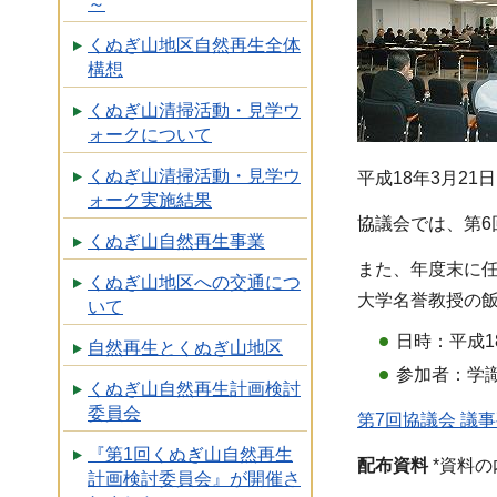
～
くぬぎ山地区自然再生全体
構想
くぬぎ山清掃活動・見学ウ
ォークについて
くぬぎ山清掃活動・見学ウ
平成18年3月2
ォーク実施結果
協議会では、第
くぬぎ山自然再生事業
また、年度末に
くぬぎ山地区への交通につ
大学名誉教授の
いて
日時：平成1
自然再生とくぬぎ山地区
参加者：学識
くぬぎ山自然再生計画検討
委員会
第7回協議会 議
『第1回くぬぎ山自然再生
配布資料
*資料
計画検討委員会』が開催さ