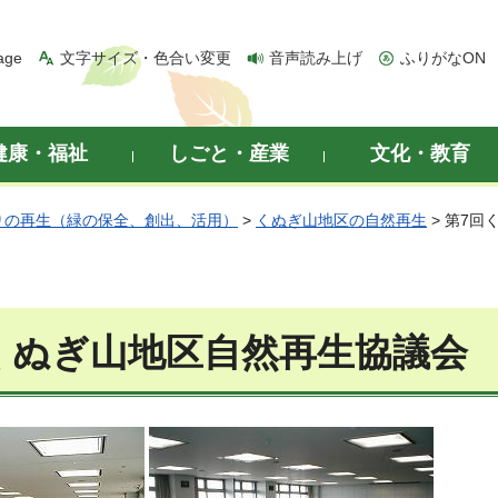
age
文字サイズ・色合い変更
音声読み上げ
ふりがなON
健康・福祉
しごと・産業
文化・教育
りの再生（緑の保全、創出、活用）
>
くぬぎ山地区の自然再生
> 第7
くぬぎ山地区自然再生協議会