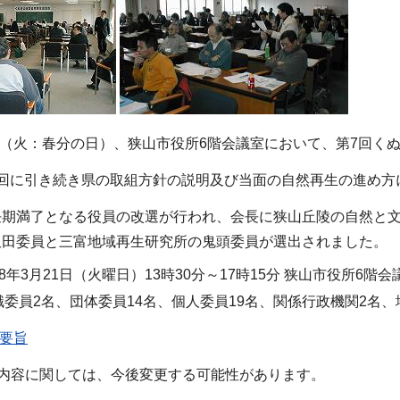
1日（火：春分の日）、狭山市役所6階会議室において、第7回
6回に引き続き県の取組方針の説明及び当面の自然再生の進め方
任期満了となる役員の改選が行われ、会長に狭山丘陵の自然と
飯田委員と三富地域再生研究所の鬼頭委員が選出されました。
8年3月21日（火曜日）13時30分～17時15分 狭山市役所6階会
委員2名、団体委員14名、個人委員19名、関係行政機関2名、地
事要旨
の内容に関しては、今後変更する可能性があります。