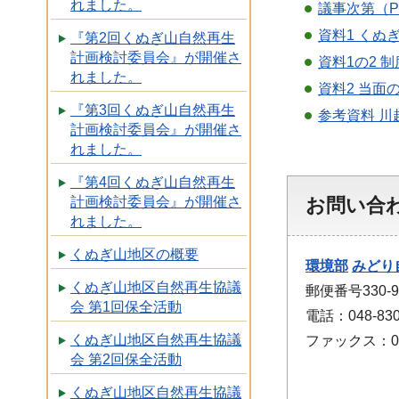
れました。
議事次第（P
資料1 くぬ
『第2回くぬぎ山自然再生
計画検討委員会』が開催さ
資料1の2 
れました。
資料2 当面
『第3回くぬぎ山自然再生
参考資料 川
計画検討委員会』が開催さ
れました。
『第4回くぬぎ山自然再生
お問い合
計画検討委員会』が開催さ
れました。
くぬぎ山地区の概要
環境部
みどり
くぬぎ山地区自然再生協議
郵便番号330-
会 第1回保全活動
電話：048-830
くぬぎ山地区自然再生協議
ファックス：048
会 第2回保全活動
くぬぎ山地区自然再生協議