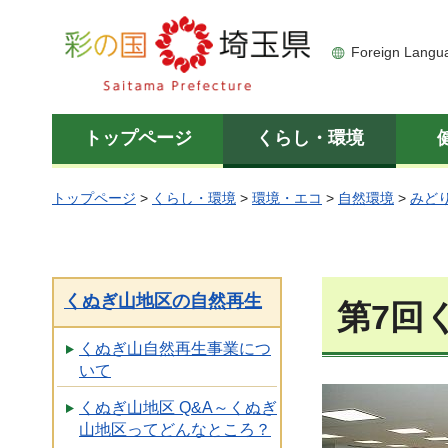
彩の国 埼玉県
Foreign Langu
トップページ
くらし・環境
トップページ
>
くらし・環境
>
環境・エコ
>
自然環境
>
みど
くぬぎ山地区の自然再生
第7回
くぬぎ山自然再生事業につ
いて
くぬぎ山地区 Q&A～くぬぎ
山地区ってどんなところ？