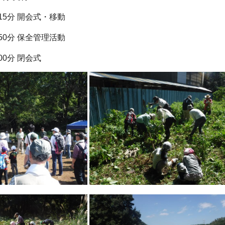
時15分 開会式・移動
時50分 保全管理活動
00分 閉会式