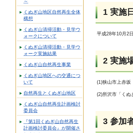
～
1 実施
くぬぎ山地区自然再生全体
構想
くぬぎ山清掃活動・見学ウ
平成28年10月2
ォークについて
くぬぎ山清掃活動・見学ウ
ォーク実施結果
2 実施
くぬぎ山自然再生事業
くぬぎ山地区への交通につ
(1)狭山市上赤
いて
自然再生とくぬぎ山地区
(2)所沢市「く
くぬぎ山自然再生計画検討
委員会
3 参加
『第1回くぬぎ山自然再生
計画検討委員会』が開催さ