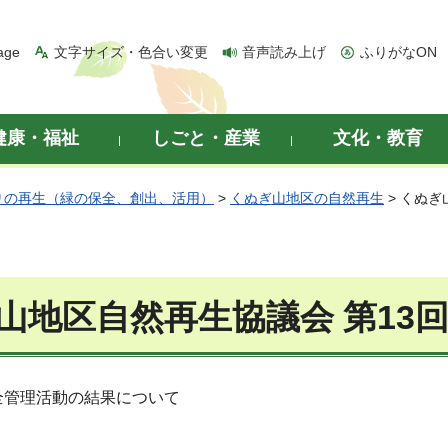
age
文字サイズ・色合い変更
音声読み上げ
ふりがなON
健康・福祉
しごと・産業
文化・教育
りの再生（緑の保全、創出、活用）
>
くぬぎ山地区の自然再生
> くぬぎ
山地区自然再生協議会 第13
全管理活動の結果について