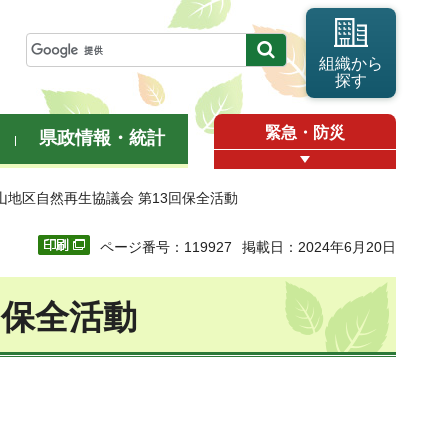
組織から
探す
緊急・防災
県政情報・統計
山地区自然再生協議会 第13回保全活動
ページ番号：119927
掲載日：2024年6月20日
回保全活動