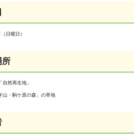
日
日（日曜日）
場所
坂「自然再生地」
ぬぎ山・駒ケ原の森」の草地
者