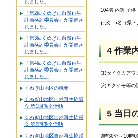
れました。
104名 内訳 子供
『第2回くぬぎ山自然再生
計画検討委員会』が開催さ
行政 15名（県
れました。
『第3回くぬぎ山自然再生
計画検討委員会』が開催さ
4 作業
れました。
『第4回くぬぎ山自然再生
計画検討委員会』が開催さ
(1)セイタカア
れました。
(2)キクイモ等
くぬぎ山地区の概要
くぬぎ山地区自然再生協議
会 第1回保全活動
5 当
くぬぎ山地区自然再生協議
会 第2回保全活動
くぬぎ山地区自然再生協議
9時30分～10時0