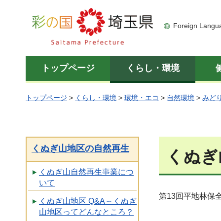
彩の国 埼玉県
Foreign Langu
トップページ
くらし・環境
トップページ
>
くらし・環境
>
環境・エコ
>
自然環境
>
みど
くぬぎ山地区の自然再生
くぬぎ
くぬぎ山自然再生事業につ
いて
第13回平地林保
くぬぎ山地区 Q&A～くぬぎ
山地区ってどんなところ？