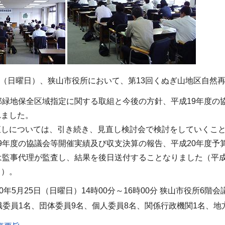
5日（日曜日）、狭山市役所において、第13回くぬぎ山地区自然
郊緑地保全区域指定に関する取組と今後の方針、平成19年度
れました。
直しについては、引き続き、見直し検討会で検討をしていくこ
9年度の協議会等開催実績及び収支決算の報告、平成20年度
は監事代理が監査し、結果を後日送付することなりました（平成2
。）。
0年5月25日（日曜日）14時00分～16時00分 狭山市役所6階会
委員1名、団体委員9名、個人委員8名、関係行政機関1名、地方公