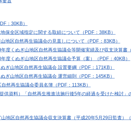
事要旨
DF：30KB）
緑地保全区域指定に関する取組について（PDF：38KB）
ぎ山地区自然再生協議会の見直しについて（PDF：83KB）
19年度くぬぎ山地区自然再生協議会等開催実績及び収支決算書（P
20年度くぬぎ山地区自然再生協議会予算（案）（PDF：40KB）
くぬぎ山地区自然再生協議会 設置要綱（PDF：171KB）
くぬぎ山地区自然再生協議会 運営細則（PDF：145KB）
自然再生協議会委員名簿（PDF：113KB）
提供資料）「自然再生推進法施行後5年の経過を受けた検討」の結果
ぎ山地区自然再生協議会収支決算書（平成20年5月29日監査）（P