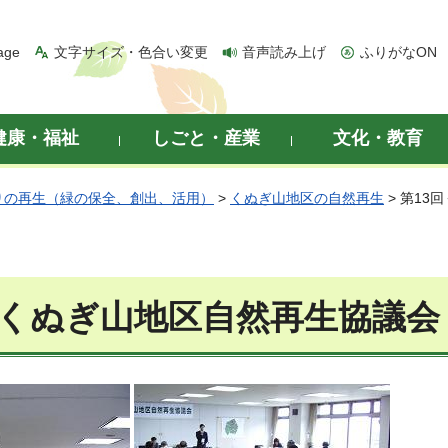
age
文字サイズ・色合い変更
音声読み上げ
ふりがなON
健康・福祉
しごと・産業
文化・教育
りの再生（緑の保全、創出、活用）
>
くぬぎ山地区の自然再生
> 第13
回くぬぎ山地区自然再生協議会