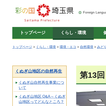
彩の国 埼玉県
Foreign Langu
トップページ
くらし・環境
トップページ
>
くらし・環境
>
環境・エコ
>
自然環境
>
みど
くぬぎ山地区の自然再生
第13
くぬぎ山自然再生事業につ
いて
くぬぎ山地区 Q&A～くぬぎ
山地区ってどんなところ？