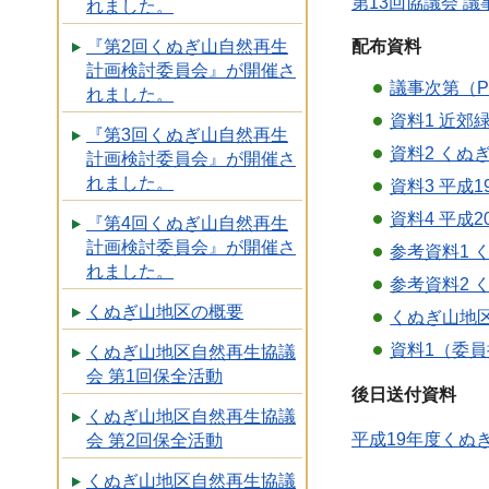
第13回協議会 議
れました。
『第2回くぬぎ山自然再生
配布資料
計画検討委員会』が開催さ
議事次第（P
れました。
資料1 近郊
『第3回くぬぎ山自然再生
資料2 くぬ
計画検討委員会』が開催さ
れました。
資料3 平成
資料4 平成
『第4回くぬぎ山自然再生
計画検討委員会』が開催さ
参考資料1 
れました。
参考資料2 
くぬぎ山地区の概要
くぬぎ山地区
資料1（委員
くぬぎ山地区自然再生協議
会 第1回保全活動
後日送付資料
くぬぎ山地区自然再生協議
平成19年度くぬ
会 第2回保全活動
くぬぎ山地区自然再生協議