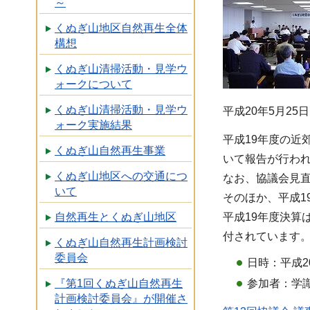
～
くぬぎ山地区自然再生全体
構想
くぬぎ山清掃活動・見学ウ
ォークについて
くぬぎ山清掃活動・見学ウ
平成20年5月2
ォーク実施結果
平成19年度の近
くぬぎ山自然再生事業
いて報告が行わ
くぬぎ山地区への交通につ
なお、協議会見
いて
そのほか、平成1
平成19年度決算
自然再生とくぬぎ山地区
付されています
くぬぎ山自然再生計画検討
委員会
日時：平成2
参加者：学識
『第1回くぬぎ山自然再生
計画検討委員会』が開催さ