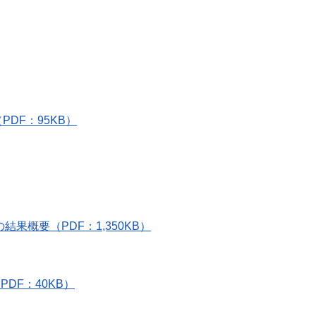
DF：95KB）
概要（PDF：1,350KB）
DF：40KB）