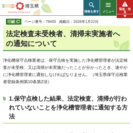
彩の国 埼玉県
緊急・防
情報を探す
メニュー
災
ページ番号：79405
掲載日：2026年1月22日
法定検査未受検者、清掃未実施者へ
の通知について
浄化槽保守点検業者は、保守点検を実施した浄化槽管理者が法定検
査が未受検、又は清掃が未実施だったことが分かったとき、速やか
に浄化槽管理者に通知しなければなりません。（埼玉県保守点検業
者登録条例第10条第2項）
1.保守点検した結果、法定検査、清掃が行わ
れていないことを浄化槽管理者に通知する方
法