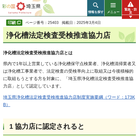
彩の国 埼玉県
緊急・防
情報を探す
メニュー
災
ページ番号：25403
掲載日：2025年3月4日
浄化槽法定検査受検推進協力店
浄化槽法定検査受検推進協力店とは
県内で1年以上営業している浄化槽保守点検業者、浄化槽清掃業者又
は浄化槽工事業者で、法定検査の受検率向上に取組又は今後積極的
に取組もうとする方を対象に、「埼玉県浄化槽法定検査受検推進協
力店」として認定しています。
埼玉県浄化槽法定検査受検推進協力店制度実施要綱（ワード：173K
B）
1 協力店に認定されると