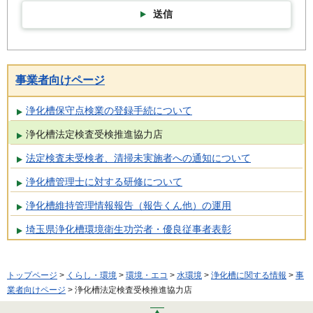
送信
事業者向けページ
浄化槽保守点検業の登録手続について
浄化槽法定検査受検推進協力店
法定検査未受検者、清掃未実施者への通知について
浄化槽管理士に対する研修について
浄化槽維持管理情報報告（報告くん他）の運用
埼玉県浄化槽環境衛生功労者・優良従事者表彰
トップページ
>
くらし・環境
>
環境・エコ
>
水環境
>
浄化槽に関する情報
>
事
業者向けページ
> 浄化槽法定検査受検推進協力店