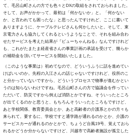
て、毛呂山町さんの方でも色々とDXの取組をされておられました。
そして、お声がかかって、最初は「何かないか」と。「何かない
か、と言われても困ったな」と思ったんですけれど、ここに書いて
ありますように、ケーブルテレビさんも何かしたいと。そして、東
京電力さんも協力してくれるというようなことで、それを組み合わ
せたサービスを考えた結果が『ビューちゃんねる』なんですけれど
も、これがたまたま経産省さんの事業計画の承認を受けて、幾らか
の補助金を頂いてサービスを開始いたしました。
（このような事業は）初めてなので、どういうふうに話を進めてい
けばいいのか。先程の入江さんの話じゃないですけれど、役所のこ
と分かっていないですから、どういうプロセスで物事が進むかとい
うのは知らないわけですね。毛呂山町さんの方で協議会を作ってい
ただいて、防災ですから例えば消防とかですね、そういったところ
が出てくるのかと思うと、もちろんそういったところもですけど、
あと学校関係、教育委員会とか、あと高齢者の介護系とかの方々も
来られて。要するに、学校ですと通学路が通れるのかとか、介護の
サービスカーが通れるのかとかで、ちょうど台風19号、覚えておら
れるかどうか分からないですけど、川越市で高齢者施設が孤立した