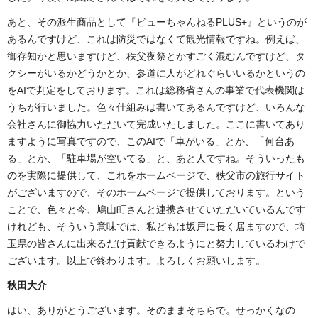
あと、その派生商品として『ビューちゃんねるPLUS+』というのが
あるんですけど、これは防災ではなくて観光情報ですね。例えば、
御存知かと思いますけど、秩父夜祭とかすごく混むんですけど、タ
クシーがいるかどうかとか、参道に人がどれぐらいいるかというの
をAIで判定をしております。これは総務省さんの事業で代表機関は
うちが行いました。色々仕組みは書いてあるんですけど、いろんな
会社さんに御協力いただいて完成いたしました。ここに書いてあり
ますように写真ですので、このAIで「車がいる」とか、「何台あ
る」とか、「駐車場が空いてる」と、あと人ですね。そういったも
のを実際に提供して、これをホームページで、秩父市の旅行サイト
がございますので、そのホームページで提供しております。という
ことで、色々と今、鳩山町さんと連携させていただいているんです
けれども、そういう意味では、私どもは坂戸に長く居ますので、埼
玉県の皆さんに出来るだけ貢献できるようにと努力しているわけで
ございます。以上で終わります。よろしくお願いします。
秋田大介
はい、ありがとうございます。そのままそちらで。せっかくなの