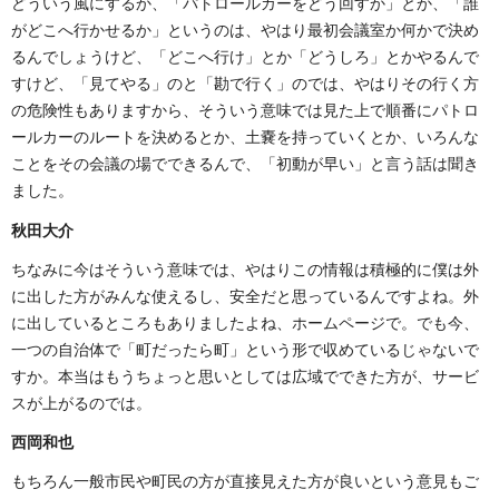
どういう風にするか、「パトロールカーをどう回すか」とか、「誰
がどこへ行かせるか」というのは、やはり最初会議室か何かで決め
るんでしょうけど、「どこへ行け」とか「どうしろ」とかやるんで
すけど、「見てやる」のと「勘で行く」のでは、やはりその行く方
の危険性もありますから、そういう意味では見た上で順番にパトロ
ールカーのルートを決めるとか、土嚢を持っていくとか、いろんな
ことをその会議の場でできるんで、「初動が早い」と言う話は聞き
ました。
秋田大介
ちなみに今はそういう意味では、やはりこの情報は積極的に僕は外
に出した方がみんな使えるし、安全だと思っているんですよね。外
に出しているところもありましたよね、ホームページで。でも今、
一つの自治体で「町だったら町」という形で収めているじゃないで
すか。本当はもうちょっと思いとしては広域でできた方が、サービ
スが上がるのでは。
西岡和也
もちろん一般市民や町民の方が直接見えた方が良いという意見もご