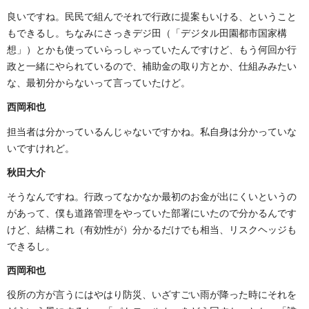
良いですね。民民で組んでそれで行政に提案もいける、ということ
もできるし。ちなみにさっきデジ田（「デジタル田園都市国家構
想」）とかも使っていらっしゃっていたんですけど、もう何回か行
政と一緒にやられているので、補助金の取り方とか、仕組みみたい
な、最初分からないって言っていたけど。
西岡和也
担当者は分かっているんじゃないですかね。私自身は分かっていな
いですけれど。
秋田大介
そうなんですね。行政ってなかなか最初のお金が出にくいというの
があって、僕も道路管理をやっていた部署にいたので分かるんです
けど、結構これ（有効性が）分かるだけでも相当、リスクヘッジも
できるし。
西岡和也
役所の方が言うにはやはり防災、いざすごい雨が降った時にそれを