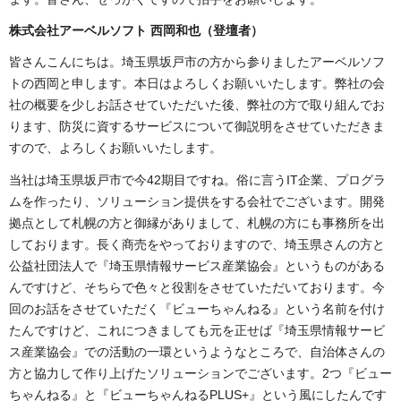
株式会社アーベルソフト 西岡和也（登壇者）
皆さんこんにちは。埼玉県坂戸市の方から参りましたアーベルソフ
トの西岡と申します。本日はよろしくお願いいたします。弊社の会
社の概要を少しお話させていただいた後、弊社の方で取り組んでお
ります、防災に資するサービスについて御説明をさせていただきま
すので、よろしくお願いいたします。
当社は埼玉県坂戸市で今42期目ですね。俗に言うIT企業、プログラ
ムを作ったり、ソリューション提供をする会社でございます。開発
拠点として札幌の方と御縁がありまして、札幌の方にも事務所を出
しております。長く商売をやっておりますので、埼玉県さんの方と
公益社団法人で『埼玉県情報サービス産業協会』というものがある
んですけど、そちらで色々と役割をさせていただいております。今
回のお話をさせていただく『ビューちゃんねる』という名前を付け
たんですけど、これにつきましても元を正せば『埼玉県情報サービ
ス産業協会』での活動の一環というようなところで、自治体さんの
方と協力して作り上げたソリューションでございます。2つ『ビュー
ちゃんねる』と『ビューちゃんねるPLUS+』という風にしたんです