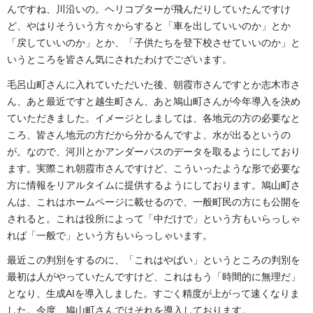
んですね、川沿いの。ヘリコプターが飛んだりしていたんですけ
ど、やはりそういう方々からすると「車を出していいのか」とか
「戻していいのか」とか、「子供たちを登下校させていいのか」と
いうところを皆さん気にされたわけでございます。
毛呂山町さんに入れていただいた後、朝霞市さんですとか志木市さ
ん、あと最近ですと越生町さん、あと鳩山町さんが今年導入を決め
ていただきました。イメージとしましては、各地元の方の必要なと
ころ、皆さん地元の方だから分かるんですよ、水が出るというの
が。なので、河川とかアンダーパスのデータを取るようにしており
ます。実際これ朝霞市さんですけど、こういったような形で必要な
方に情報をリアルタイムに提供するようにしております。鳩山町さ
んは、これはホームページに載せるので、一般町民の方にも公開を
されると。これは役所によって「中だけで」という方もいらっしゃ
れば「一般で」という方もいらっしゃいます。
最近この判別をするのに、「これはやばい」というところの判別を
最初は人がやっていたんですけど、これはもう「時間的に無理だ」
となり、生成AIを導入しました。すごく精度が上がって速くなりま
した。今度、鳩山町さんではそれを導入しております。