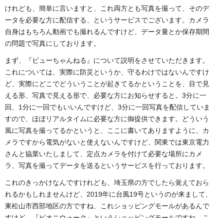
けれども、簡単に言いますと、これ両方とも写真を撮って、そのデ
ータを必要な方に配信する、というサービスでございます。カメラ
自身はもちろん動画でも撮れるんですけど、データ量とか保存期間
の問題で写真にしております。
まず、『ビューちゃんねる』について説明をさせていただきます。
これについては、実際に防災というか、守るわけではないんですけ
ど、実際にどこでどういうことが起きてるかということを、目で見
える形、写真で見える形で、必要な方にお知らせすると。3分に一
回、1分に一回でもいいんですけど、3分に一回写真を配信していま
すので、ほぼリアルタイムに必要な方に御提供できます。どういう
風に写真を撮ってるかというと、ここに書いてありますように、カ
メラですから電気がないと使えないんですけど、関東では東京電力
さんと協業いたしまして、定点カメラを付けて必要な場所にカメ
ラ、写真を撮ってデータを送るというサービスを行っております。
これのきっかけなんですけれども、埼玉県の方でしたら覚えておら
れるかもしれませんけど、2019年に台風19号というのが来まして、
東松山市西部地区の方ですね、これショッピングモールがあるんで
すけど、『ピオニウォーク』というショッピングモールですね、こ