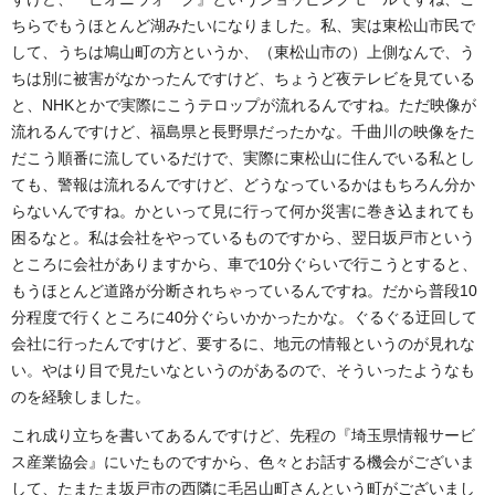
ちらでもうほとんど湖みたいになりました。私、実は東松山市民で
して、うちは鳩山町の方というか、（東松山市の）上側なんで、う
ちは別に被害がなかったんですけど、ちょうど夜テレビを見ている
と、NHKとかで実際にこうテロップが流れるんですね。ただ映像が
流れるんですけど、福島県と長野県だったかな。千曲川の映像をた
だこう順番に流しているだけで、実際に東松山に住んでいる私とし
ても、警報は流れるんですけど、どうなっているかはもちろん分か
らないんですね。かといって見に行って何か災害に巻き込まれても
困るなと。私は会社をやっているものですから、翌日坂戸市という
ところに会社がありますから、車で10分ぐらいで行こうとすると、
もうほとんど道路が分断されちゃっているんですね。だから普段10
分程度で行くところに40分ぐらいかかったかな。ぐるぐる迂回して
会社に行ったんですけど、要するに、地元の情報というのが見れな
い。やはり目で見たいなというのがあるので、そういったようなも
のを経験しました。
これ成り立ちを書いてあるんですけど、先程の『埼玉県情報サービ
ス産業協会』にいたものですから、色々とお話する機会がございま
して、たまたま坂戸市の西隣に毛呂山町さんという町がございまし