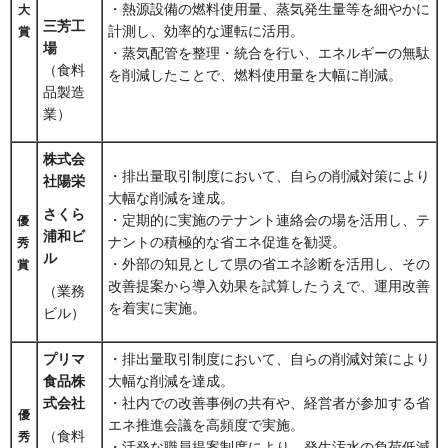
・熱源設備の燃料使用量、蒸気発生量等を細やかに
大
三芳工
計測し、効率的な運転に活用。
賞
場
・蒸気配管を整理・統合を行い、エネルギーの無駄
（食料
を削減したことで、燃料使用量を大幅に削減。
品製造
業）
株式会
・排出量取引制度において、自らの削減対策により
社陽栄
大幅な削減を達成。
さくら
・定期的に実施のテナント連絡会の場を活用し、テ
優
浦和ビ
ナントの積極的な省エネ促進を勧奨。
秀
ル
・外部の知見として県の省エネ診断を活用し、その
賞
改善提案から導入効果を試算したうえで、運用改善
（業務
を着実に実施。
ビル）
プリマ
・排出量取引制度において、自らの削減対策により
食品株
大幅な削減を達成。
式会社
・社内での改善事例の共有や、経営者が参加する省
優
エネ推進会議を高頻度で実施。
（食料
秀
・活発な職員提案制度により、発生汚水の負荷低減