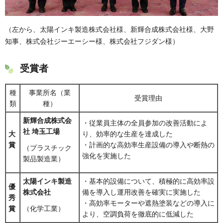
（左から、太陽インキ製造株式会社様、新輝合成株式会社様、大野
知事、株式会社ジーエーシー様、株式会社フジダン様）
受賞者
種
事業所名（業
受賞理由
類
種）
新輝合成株式会
・従業員主体の全員参加の改善活動によ
社 埼玉工場
大
り、効率的な生産を達成した
賞
・計画的な高効率生産設備の導入や断熱の
（プラスチック
強化を実施した
製品製造業）
太陽インキ製造
・基本的設備について、積極的に高効率設
優
株式会社
備を導入し運用改善を確実に実施した
秀
・高効率モーターや遮熱塗装などの導入に
賞
（化学工業）
より、空調負荷を徹底的に低減した