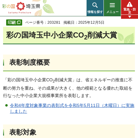
彩の国 埼玉県
緊急・防
情報を探す
メニュー
災
ページ番号：203281
掲載日：2025年12月5日
彩の国埼玉中小企業CO
削減大賞
2
表彰制度概要
「彩の国埼玉中小企業CO
削減大賞」は、省エネルギーの推進に不
2
断の努力を重ね、その成果が大きく、他の模範となる優れた取組を
行なった中小企業大規模事業所を表彰します。
令和4年度対象事業の表彰式を令和5年5月11日（木曜日）に実施
しました
表彰対象