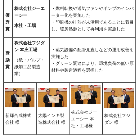
株式会社ジーエ
・燃料転換や送気ファンやポンプのインバ
ーシー
ーター化を実施した
優
・印刷機の排熱が未活用であることに着目
秀
本社・工場
し、暖房熱源として再利用を実施した
賞
株式会社フジダ
ン 本庄工場
・蒸気設備の配管見直しなどの運用改善を
奨
実施した
励
（紙・パルプ・
・グリーン調達により、環境負荷の低い原
賞
紙加工品製造
材料や製造過程を選択した
業）
株式会社ジー
新輝合成株式
太陽インキ製
株式会社フジ
エーシー 本
会社 様
造株式会社 様
ダン 様
社・工場様