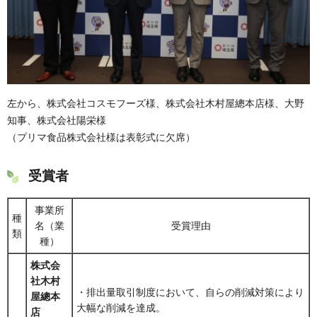
左から、株式会社コスモフーズ様、株式会社木村屋總本店様、大野
知事、株式会社陽栄様
（プリマ食品株式会社様は表彰式に欠席）
受賞者
事業所
種
名（業
受賞理由
類
種）
株式会
社木村
・排出量取引制度において、自らの削減対策により
屋總本
大幅な削減を達成。
店