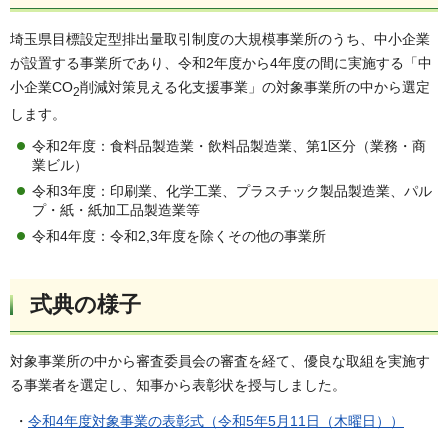
埼玉県目標設定型排出量取引制度の大規模事業所のうち、中小企業
が設置する事業所であり、令和2年度から4年度の間に実施する「中
小企業CO
削減対策見える化支援事業」の対象事業所の中から選定
2
します。
令和2年度：食料品製造業・飲料品製造業、第1区分（業務・商
業ビル）
令和3年度：印刷業、化学工業、プラスチック製品製造業、パル
プ・紙・紙加工品製造業等
令和4年度：令和2,3年度を除くその他の事業所
式典の様子
対象事業所の中から審査委員会の審査を経て、優良な取組を実施す
る事業者を選定し、知事から表彰状を授与しました。
・
令和4年度対象事業の表彰式（令和5年5月11日（木曜日））