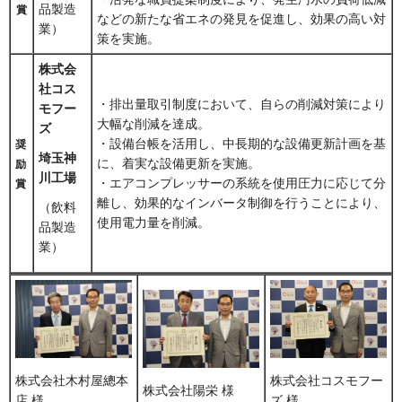
品製造
賞
などの新たな省エネの発見を促進し、効果の高い対
業）
策を実施。
株式会
社コス
・排出量取引制度において、自らの削減対策により
モフー
大幅な削減を達成。
ズ
・設備台帳を活用し、中長期的な設備更新計画を基
奨
埼玉神
に、着実な設備更新を実施。
励
川工場
・エアコンプレッサーの系統を使用圧力に応じて分
賞
離し、効果的なインバータ制御を行うことにより、
（飲料
使用電力量を削減。
品製造
業）
株式会社木村屋總本
株式会社コスモフー
株式会社陽栄 様
店 様
ズ 様