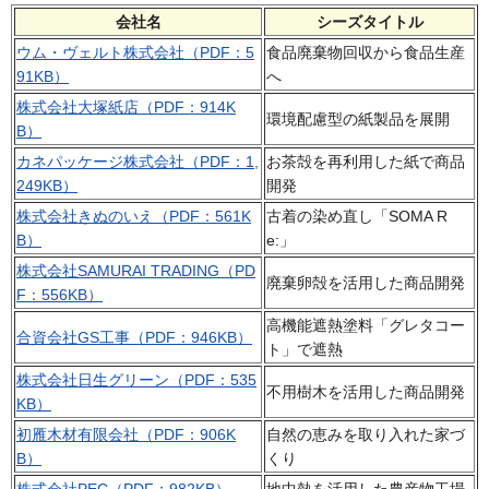
会社名
シーズタイトル
ウム・ヴェルト株式会社（PDF：5
食品廃棄物回収から食品生産
91KB）
へ
株式会社大塚紙店（PDF：914K
環境配慮型の紙製品を展開
B）
カネパッケージ株式会社（PDF：1,
お茶殻を再利用した紙で商品
249KB）
開発
株式会社きぬのいえ（PDF：561K
古着の染め直し「SOMA R
B）
e:」
株式会社SAMURAI TRADING（PD
廃棄卵殻を活用した商品開発
F：556KB）
高機能遮熱塗料「グレタコー
合資会社GS工事（PDF：946KB）
ト」で遮熱
株式会社日生グリーン（PDF：535
不用樹木を活用した商品開発
KB）
初雁木材有限会社（PDF：906K
自然の恵みを取り入れた家づ
B）
くり