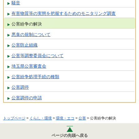
騒音
有害物質等の実態を把握するためのモニタリング調査
公害紛争の解決
悪臭の規制について
公害防止組織
公害等調整委員会について
埼玉県公害審査会
公害紛争処理手続の種類
公害調停
公害調停の申請
トップページ
>
くらし・環境
>
環境・エコ
>
公害
> 公害紛争の解決
ページの先頭へ戻る