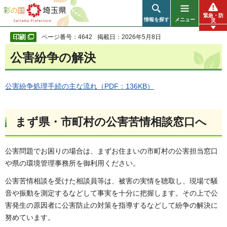
彩の国 埼玉県
緊急・防
情報を探す
メニュー
災
ページ番号：4642
掲載日：2026年5月8日
公害紛争の解決
公害紛争処理手続の主な流れ（PDF：136KB）
まず県・市町村の公害苦情相談窓口へ
公害問題でお困りの場合は、まずお住まいの市町村の公害担当窓口
や県の環境管理事務所を御利用ください。
公害苦情相談を受けた相談員等は、被害の実情を聴取し、現場で騒
音や振動を測定するなどして事実を十分に把握します。その上で公
害発生の原因者に公害防止の対策を指導するなどして紛争の解決に
努めています。