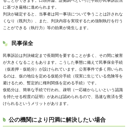
ることができます。口頭弁論、証拠調べといった手続が民事訴訟法
に基づき厳格に進められます。
判決が確定すると、当事者は同一事項について争うことは許されな
くなり（既判力）、また、判決内容を実現するため強制執行を行う
ことができる（執行力）等の効果が発生します。
民事保全
民事訴訟は判決確定まで長期間を要することが多く、その間に被害
が大きくなることもあります。こうした事態に備えて民事保全手続
（仮差押・仮処分）が設けられています。公害事件で多く用いられ
るのは、仮の地位を定める仮処分手続（現実に生じている危険等を
避けるため、暫定的に権利関係を定める手続）です。
仮処分は、簡単な手続で行われ、疎明（一応確からしいという認識
を持たせる程度の証明）があれば認められるので、迅速な救済を受
けられるというメリットがあります。
公の機関により円満に解決したい場合