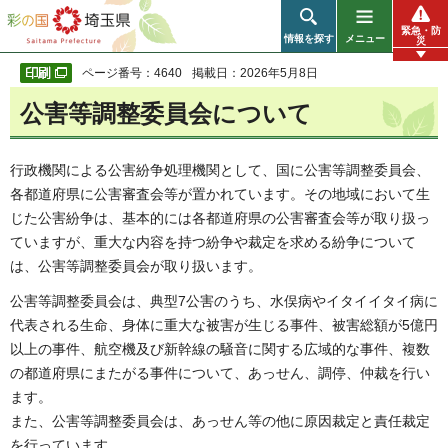
彩の国 埼玉県
緊急・防
情報を探す
メニュー
災
ページ番号：4640
掲載日：2026年5月8日
公害等調整委員会について
行政機関による公害紛争処理機関として、国に公害等調整委員会、
各都道府県に公害審査会等が置かれています。その地域において生
じた公害紛争は、基本的には各都道府県の公害審査会等が取り扱っ
ていますが、重大な内容を持つ紛争や裁定を求める紛争について
は、公害等調整委員会が取り扱います。
公害等調整委員会は、典型7公害のうち、水俣病やイタイイタイ病に
代表される生命、身体に重大な被害が生じる事件、被害総額が5億円
以上の事件、航空機及び新幹線の騒音に関する広域的な事件、複数
の都道府県にまたがる事件について、あっせん、調停、仲裁を行い
ます。
また、公害等調整委員会は、あっせん等の他に原因裁定と責任裁定
を行っています。