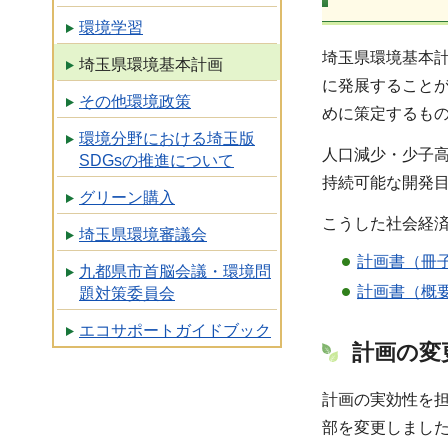
環境学習
埼玉県環境基本
埼玉県環境基本計画
に発展すること
その他環境政策
めに策定するも
環境分野における埼玉版
人口減少・少子
SDGsの推進について
持続可能な開発目
グリーン購入
こうした社会経
埼玉県環境審議会
計画書（冊子）
九都県市首脳会議・環境問
計画書（概要版
題対策委員会
エコサポートガイドブック
計画の変
計画の実効性を
部を変更しまし