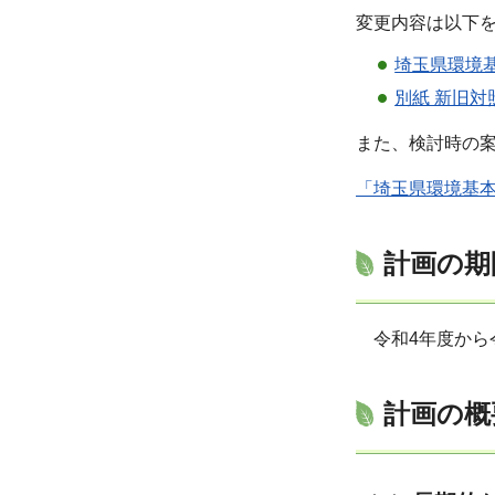
変更内容は以下
埼玉県環境基
別紙 新旧対
また、検討時の
「埼玉県環境基
計画の期
令和4年度から
計画の概