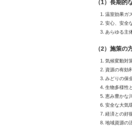
（1）長期的
温室効果ガ
安心、安全
あらゆる主
（2）施策の
気候変動対
資源の有効
みどりの保
生物多様性
恵み豊かな
安全な大気
経済との好
地域資源の