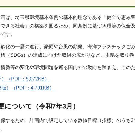
計画は、埼玉県環境基本条例の基本的理念である「健全で恵み
ができる社会」の構築を図るため、同条例に基づき環境の保全
のです。
高齢化の一層の進行、豪雨や台風の頻発、海洋プラスチックご
標（SDGs）の達成に向けた取組の広がりなど、本県を取り
済情勢等の変化や環境問題を巡る国内外の動向を踏まえ、このた
（PDF：5,072KB）
）（PDF：4,791KB）
更について（令和7年3月）
担保するため、計画内で設定している数値目標（指標）のうち3
た。