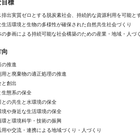
な目標
ス排出実質ゼロとする脱炭素社会、持続的な資源利用を可能と
な生活環境と生物の多様性が確保された自然共生社会づくり
体の参画による持続可能な社会構築のための産業・地域・人づ
方向
策の推進
利用と廃棄物の適正処理の推進
全と創出
と生態系の保全
川との共生と水環境の保全
環境や身近な生活環境の保全
循環と環境科学・技術の振興
活用や交流・連携による地域づくり・人づくり