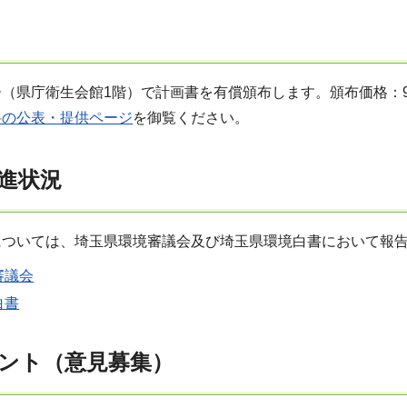
（県庁衛生会館1階）で計画書を有償頒布します。頒布価格：9
料の公表・提供ページ
を御覧ください。
進状況
については、埼玉県環境審議会及び埼玉県環境白書において報
審議会
白書
ント（意見募集）