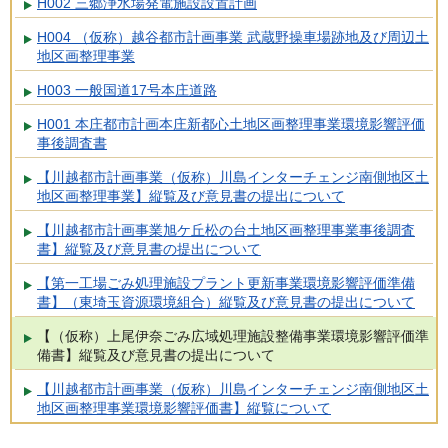
H002 三郷浄水場発電施設設置計画
H004 （仮称）越谷都市計画事業 武蔵野操車場跡地及び周辺土
地区画整理事業
H003 一般国道17号本庄道路
H001 本庄都市計画本庄新都心土地区画整理事業環境影響評価
事後調査書
【川越都市計画事業（仮称）川島インターチェンジ南側地区土
地区画整理事業】縦覧及び意見書の提出について
【川越都市計画事業旭ケ丘松の台土地区画整理事業事後調査
書】縦覧及び意見書の提出について
【第一工場ごみ処理施設プラント更新事業環境影響評価準備
書】（東埼玉資源環境組合）縦覧及び意見書の提出について
【（仮称）上尾伊奈ごみ広域処理施設整備事業環境影響評価準
備書】縦覧及び意見書の提出について
【川越都市計画事業（仮称）川島インターチェンジ南側地区土
地区画整理事業環境影響評価書】縦覧について