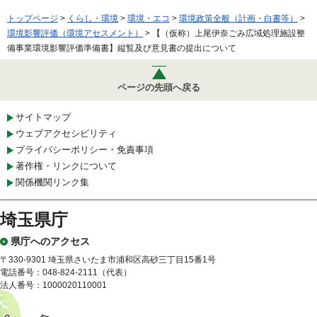
トップページ
>
くらし・環境
>
環境・エコ
>
環境政策全般（計画・白書等）
>
環境影響評価（環境アセスメント）
> 【（仮称）上尾伊奈ごみ広域処理施設整
備事業環境影響評価準備書】縦覧及び意見書の提出について
ページの先頭へ戻る
サイトマップ
ウェブアクセシビリティ
プライバシーポリシー・免責事項
著作権・リンクについて
関係機関リンク集
埼玉県庁
県庁へのアクセス
〒330-9301 埼玉県さいたま市浦和区高砂三丁目15番1号
電話番号：048-824-2111（代表）
法人番号：1000020110001