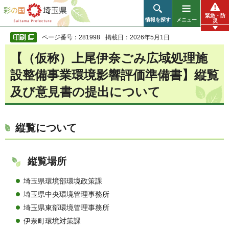
彩の国 埼玉県
緊急・防
情報を探す
メニュー
災
ページ番号：281998
掲載日：2026年5月1日
【（仮称）上尾伊奈ごみ広域処理施
設整備事業環境影響評価準備書】縦覧
及び意見書の提出について
縦覧について
縦覧場所
埼玉県環境部環境政策課
埼玉県中央環境管理事務所
埼玉県東部環境管理事務所
伊奈町環境対策課