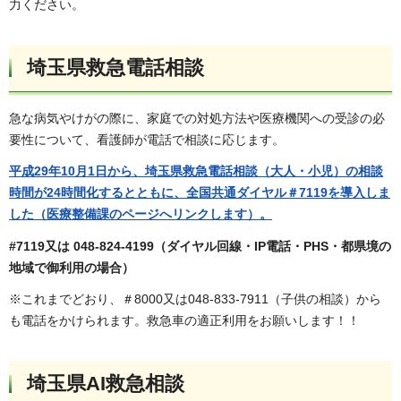
力ください。
埼玉県救急電話相談
急な病気やけがの際に、家庭での対処方法や医療機関への受診の必
要性について、看護師が電話で相談に応じます。
平成29年10月1日から、埼玉県救急電話相談（大人・小児）の相談
時間が24時間化するとともに、
全国共通ダイヤル＃7119を導入しま
した（医療整備課のページへリンクします）。
#7119又は
048-824-4199（ダイヤル回線・IP電話・PHS・都県境の
地域で御利用の場合）
※これまでどおり、＃8000又は048-833-7911（子供の相談）から
も電話をかけられます。救急車の適正利用をお願いします！！
埼玉県AI救急相談