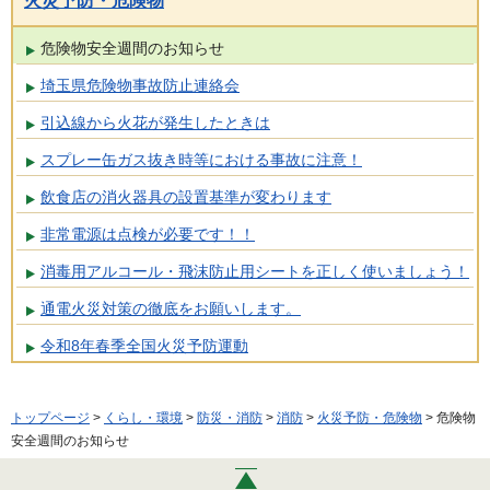
火災予防・危険物
危険物安全週間のお知らせ
埼玉県危険物事故防止連絡会
引込線から火花が発生したときは
スプレー缶ガス抜き時等における事故に注意！
飲食店の消火器具の設置基準が変わります
非常電源は点検が必要です！！
消毒用アルコール・飛沫防止用シートを正しく使いましょう！
通電火災対策の徹底をお願いします。
令和8年春季全国火災予防運動
トップページ
>
くらし・環境
>
防災・消防
>
消防
>
火災予防・危険物
> 危険物
安全週間のお知らせ