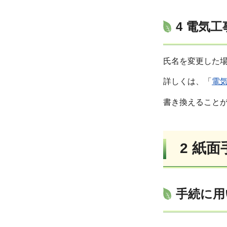
4 電気
氏名を変更した
詳しくは、「
電
書き換えること
2 紙
手続に用