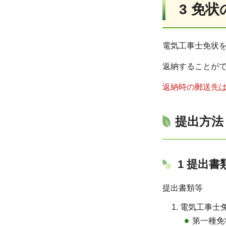
3 免
電気工事士免状
返納することが
返納時の郵送先
提出方法
1 提出
提出書類等
電気工事士
第一種