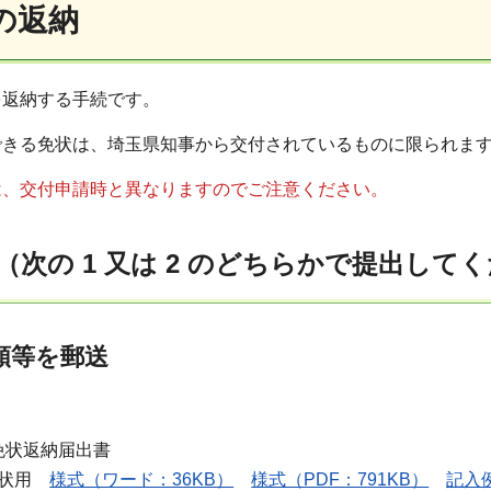
状の返納
を返納する手続です。
できる免状は、埼玉県知事から交付されているものに限られま
は、交付申請時と異なりますのでご注意ください。
（次の 1 又は 2 のどちらかで提出して
書類等を郵送
免状返納届出書
免状用
様式（ワード：36KB）
様式（PDF：791KB）
記入例