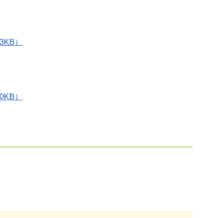
3KB）
0KB）