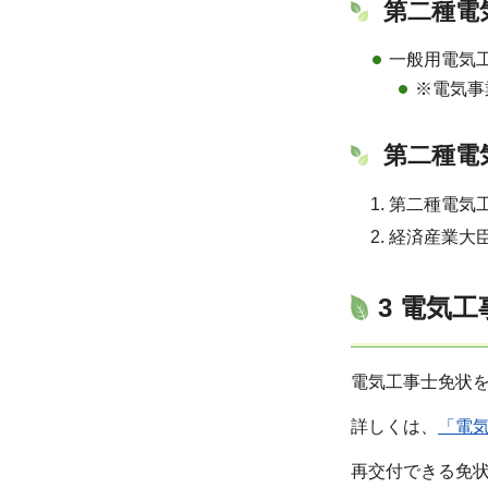
第二種電
一般用電気
※電気事
第二種電
第二種電気
経済産業大
3 電気
電気工事士免状
詳しくは、
「
電
再交付できる免