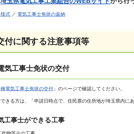
、
埼玉県電気工事工業組合のWEBサイト
から行
る様式
／
電気工事士免状の返納
状交付に関する注意事項等
種電気工事士免状の交付
一種電気工事士免状の交付
」のページで確認してください。
請できる方は、「申請日時点で、住民票の住所地が埼玉県内に
気工事士ができる工事
工作物等※の工事