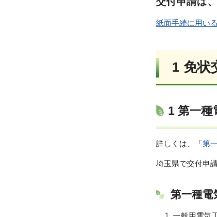
交付申請は
紙面手続に用い
1 免
1 第一
詳しくは、「
第
埼玉県で交付申
第一種電
一般用電気