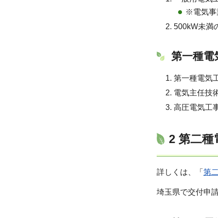
※電気事
500kW未
第一種電
第一種電気
電気主任技
高圧電気工
2 第二
詳しくは、「
第
埼玉県で交付申