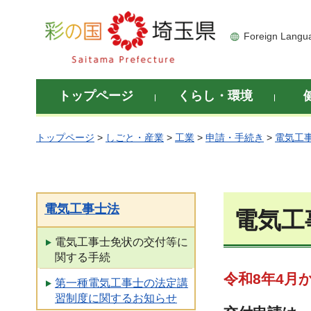
彩の国 埼玉県
Foreign Langu
トップページ
くらし・環境
トップページ
>
しごと・産業
>
工業
>
申請・手続き
>
電気工
電気工事士法
電気工
電気工事士免状の交付等に
関する手続
令和8年4月
第一種電気工事士の法定講
習制度に関するお知らせ