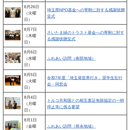
8月26日
埼玉県NPO基金への寄附に対する感謝状贈
（火曜
呈式
日）
8月7日
さいたま緑のトラスト基金への寄附に対す
（木曜
る感謝状贈呈式
日）
8月6日
（水曜
ふれあい訪問（南部地域）
日）
8月5日
令和7年度「埼玉発世界行き」奨学生壮行
（火曜
会・同窓会
日）
8月4日
トルコ共和国との相互査証免除協定の一時
（月曜
停止等に係る要望
日）
8月1日
（金曜
ふれあい訪問（県央地域）