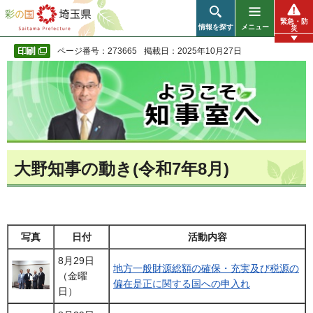
彩の国 埼玉県
緊急・防
情報を探す
メニュー
災
ページ番号：273665
掲載日：2025年10月27日
大野知事の動き(令和7年8月)
写真
日付
活動内容
8月29日
地方一般財源総額の確保・充実及び税源の
（金曜
偏在是正に関する国への申入れ
日）