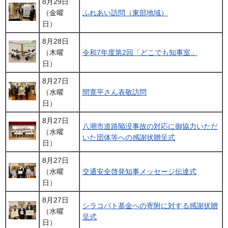
8月29日
（金曜
ふれあい訪問（東部地域）
日）
8月28日
（木曜
令和7年度第2回「どこでも知事室」
日）
8月27日
（水曜
間寛平さん表敬訪問
日）
8月27日
八潮市道路陥没事故の対応に御協力いただ
（水曜
いた団体等への感謝状贈呈式
日）
8月27日
（水曜
交通安全啓発知事メッセージ伝達式
日）
8月27日
シラコバト基金への寄附に対する感謝状贈
（水曜
呈式
日）