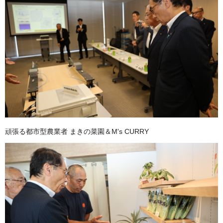
頑張る都市型農業者 まきの菜園＆M's CURRY