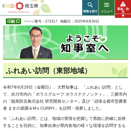
彩の国 埼玉県
緊急・防
情報を探す
メニュー
災
ページ番号：273317
掲載日：2025年9月30日
ふれあい訪問（東部地域）
令和7年8月29日（金曜日）、大野知事は、「ふれあい訪問」とし
て、吉川市内の「ポラスグループ ポラステクノシティ」、三郷市内
の「能美防災株式会社 研究開発センター」及び「頑張る都市型農業
者 まきの菜園＆M's CURRY」を訪問・視察しました。
※「ふれあい訪問」とは、地域の実情を把握して県政に的確に反映
することを目的に、知事自身が県内各地の様々な現場を訪問するも