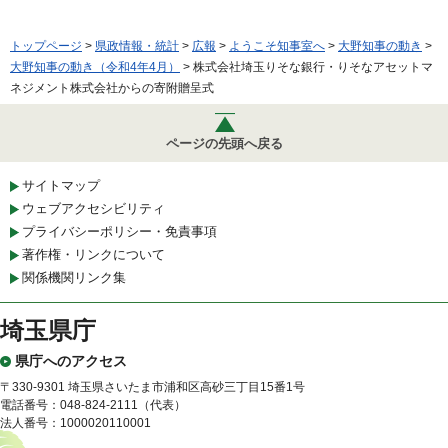
トップページ
>
県政情報・統計
>
広報
>
ようこそ知事室へ
>
大野知事の動き
>
大野知事の動き（令和4年4月）
> 株式会社埼玉りそな銀行・りそなアセットマ
ネジメント株式会社からの寄附贈呈式
ページの先頭へ戻る
サイトマップ
ウェブアクセシビリティ
プライバシーポリシー・免責事項
著作権・リンクについて
関係機関リンク集
埼玉県庁
県庁へのアクセス
〒330-9301 埼玉県さいたま市浦和区高砂三丁目15番1号
電話番号：048-824-2111（代表）
法人番号：1000020110001