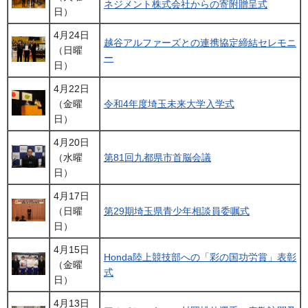
ネジメント株式会社からの寄附贈呈式
日）
4月24日
越谷アルファーズとの連携協定締結セレモニ
（日曜
ー
日）
4月22日
（金曜
令和4年度埼玉未来大学入学式
日）
4月20日
（水曜
第81回九都県市首脳会議
日）
4月17日
（日曜
第29期埼玉県青少年相談員委嘱式
日）
4月15日
Honda陸上競技部への「彩の国功労賞」表彰
（金曜
式
日）
4月13日