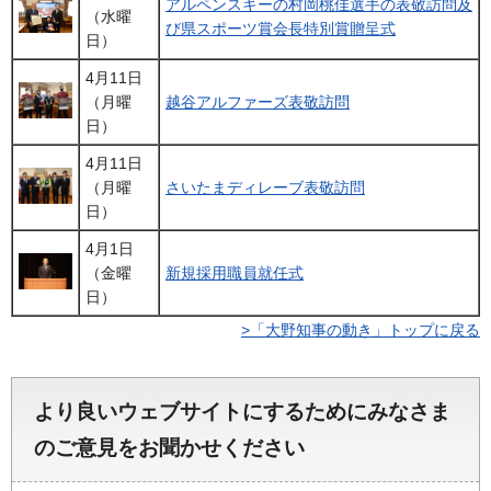
アルペンスキーの村岡桃佳選手の表敬訪問及
（水曜
び県スポーツ賞会長特別賞贈呈式
日）
4月11日
（月曜
越谷アルファーズ表敬訪問
日）
4月11日
（月曜
さいたまディレーブ表敬訪問
日）
4月1日
（金曜
新規採用職員就任式
日）
>「大野知事の動き」トップに戻る
より良いウェブサイトにするためにみなさま
のご意見をお聞かせください