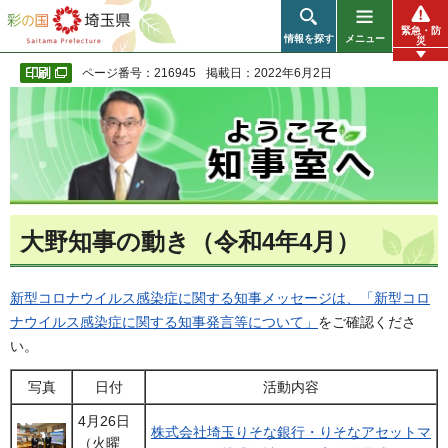
彩の国 埼玉県
緊急・防
情報を探す
メニュー
災
ページ番号：216945
掲載日：2022年6月2日
大野知事の動き（令和4年4月）
新型コロナウイルス感染症に関する知事メッセージは、
「新型コロ
ナウイルス感染症に関する知事発言等について」
をご確認くださ
い。
写真
日付
活動内容
4月26日
株式会社埼玉りそな銀行・りそなアセットマ
（火曜