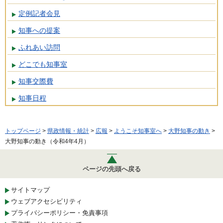
定例記者会見
知事への提案
ふれあい訪問
どこでも知事室
知事交際費
知事日程
トップページ
>
県政情報・統計
>
広報
>
ようこそ知事室へ
>
大野知事の動き
>
大野知事の動き（令和4年4月）
ページの先頭へ戻る
サイトマップ
ウェブアクセシビリティ
プライバシーポリシー・免責事項